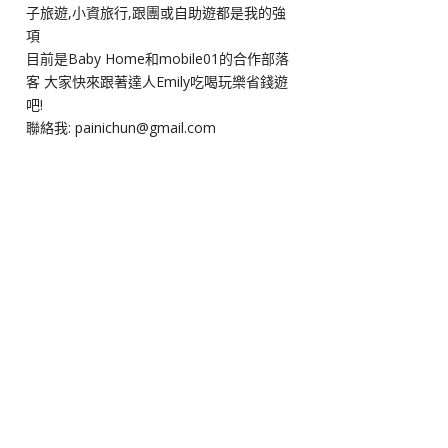
子旅遊,小資旅行,跟團或自助遊都是我的強
項
目前是Baby Home和mobile01的合作部落
客 大家快來跟著達人Emily吃喝玩樂省錢遊
吧!
聯絡我: painichun@gmail.com