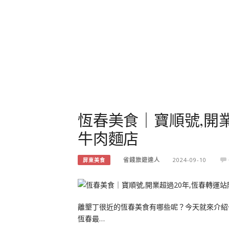
恆春美食｜寶順號,開
牛肉麵店
省錢旅遊達人
2024-09-10
屏東美食
離墾丁很近的恆春美食有哪些呢？今天就來介紹
恆春最…