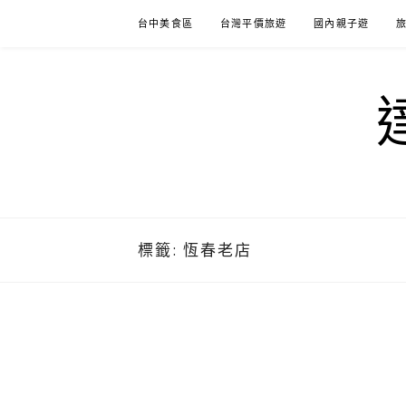
Skip
台中美食區
台灣平價旅遊
國內親子遊
to
content
標籤:
恆春老店