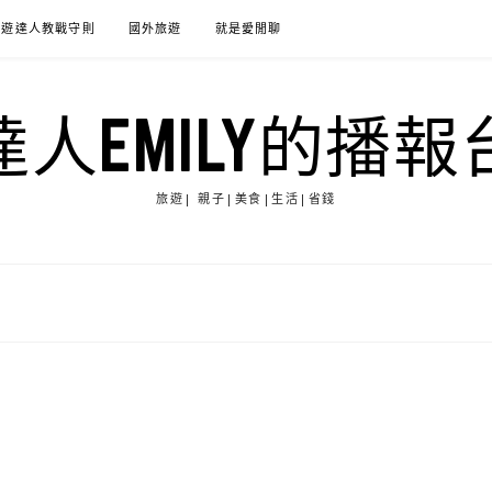
旅遊達人教戰守則
國外旅遊
就是愛閒聊
達人EMILY的播報
旅遊| 親子|美食|生活|省錢