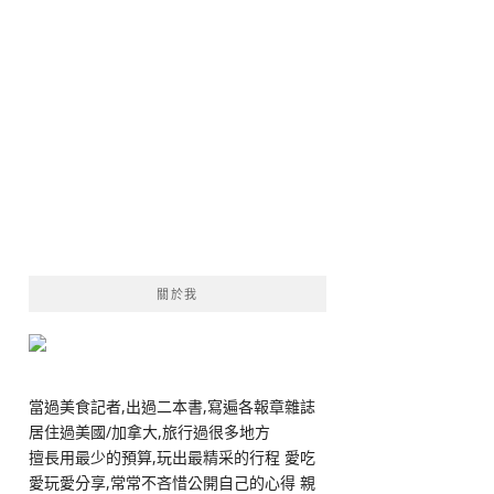
關於我
當過美食記者,出過二本書,寫遍各報章雜誌
居住過美國/加拿大,旅行過很多地方
擅長用最少的預算,玩出最精采的行程 愛吃
愛玩愛分享,常常不吝惜公開自己的心得 親