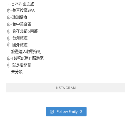
日本四國之旅
美容按摩SPA
瑜珈健身
台中美食區
食在北部&南部
台灣旅遊
國外旅遊
旅遊達人教戰守則
[試吃試用]~照過來
就是愛閒聊
未分類
INSTAGRAM
Follow Emily IG