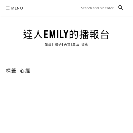
Skip
MENU
to
content
達人EMILY的播報台
旅遊| 親子|美食|生活|省錢
標籤:
心經