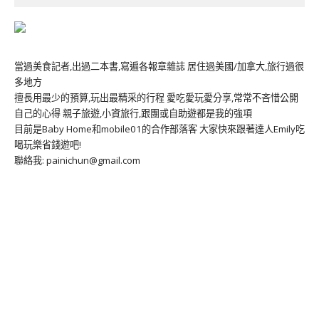
當過美食記者,出過二本書,寫遍各報章雜誌 居住過美國/加拿大,旅行過很
多地方
擅長用最少的預算,玩出最精采的行程 愛吃愛玩愛分享,常常不吝惜公開
自己的心得 親子旅遊,小資旅行,跟團或自助遊都是我的強項
目前是Baby Home和mobile01的合作部落客 大家快來跟著達人Emily吃
喝玩樂省錢遊吧!
聯絡我: painichun@gmail.com