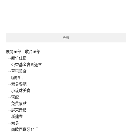
分類
展開全部
|
收合全部
新竹住宿
公益基金會園遊會
草屯美食
咖啡店
素食餐廳
小琉球美食
醫療
免費景點
屏東景點
新建案
素食
南歐西班牙11日