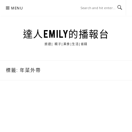
Skip
MENU
to
content
達人EMILY的播報台
旅遊| 親子|美食|生活|省錢
標籤:
年菜外帶