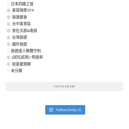
日本四國之旅
美容按摩SPA
瑜珈健身
台中美食區
食在北部&南部
台灣旅遊
國外旅遊
旅遊達人教戰守則
[試吃試用]~照過來
就是愛閒聊
未分類
INSTAGRAM
Follow Emily IG