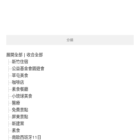
分類
展開全部
|
收合全部
新竹住宿
公益基金會園遊會
草屯美食
咖啡店
素食餐廳
小琉球美食
醫療
免費景點
屏東景點
新建案
素食
南歐西班牙11日