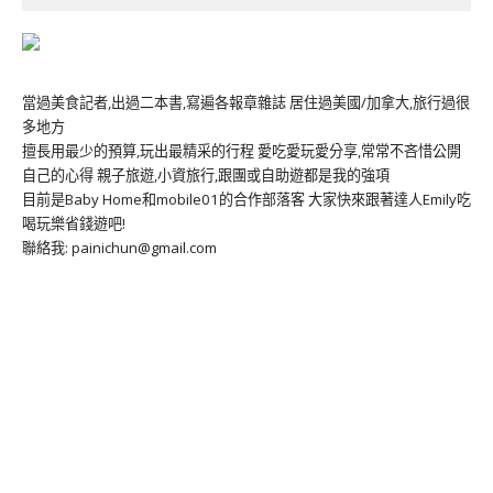
當過美食記者,出過二本書,寫遍各報章雜誌 居住過美國/加拿大,旅行過很
多地方
擅長用最少的預算,玩出最精采的行程 愛吃愛玩愛分享,常常不吝惜公開
自己的心得 親子旅遊,小資旅行,跟團或自助遊都是我的強項
目前是Baby Home和mobile01的合作部落客 大家快來跟著達人Emily吃
喝玩樂省錢遊吧!
聯絡我: painichun@gmail.com