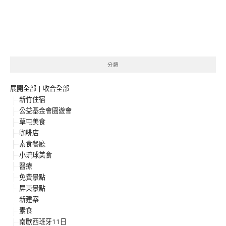
分類
展開全部
|
收合全部
新竹住宿
公益基金會園遊會
草屯美食
咖啡店
素食餐廳
小琉球美食
醫療
免費景點
屏東景點
新建案
素食
南歐西班牙11日