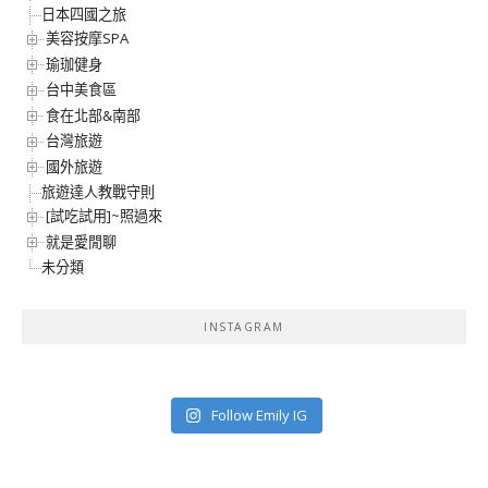
日本四國之旅
美容按摩SPA
瑜珈健身
台中美食區
食在北部&南部
台灣旅遊
國外旅遊
旅遊達人教戰守則
[試吃試用]~照過來
就是愛閒聊
未分類
INSTAGRAM
Follow Emily IG