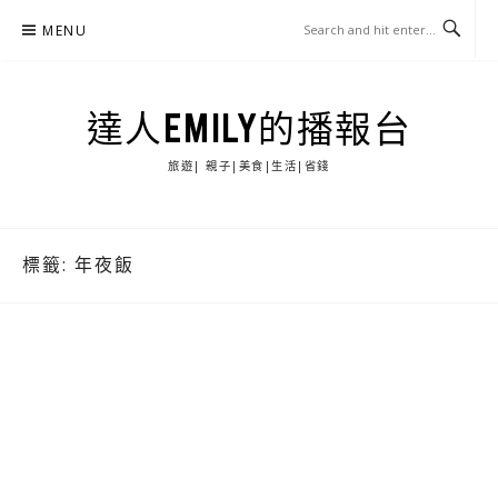
Skip
MENU
to
content
達人EMILY的播報台
旅遊| 親子|美食|生活|省錢
標籤:
年夜飯