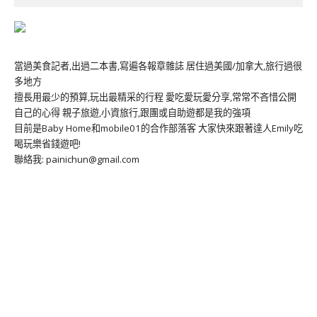
當過美食記者,出過二本書,寫遍各報章雜誌 居住過美國/加拿大,旅行過很
多地方
擅長用最少的預算,玩出最精采的行程 愛吃愛玩愛分享,常常不吝惜公開
自己的心得 親子旅遊,小資旅行,跟團或自助遊都是我的強項
目前是Baby Home和mobile01的合作部落客 大家快來跟著達人Emily吃
喝玩樂省錢遊吧!
聯絡我: painichun@gmail.com