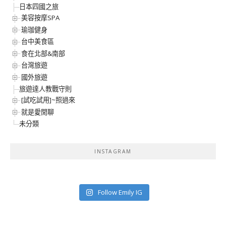
日本四國之旅
美容按摩SPA
瑜珈健身
台中美食區
食在北部&南部
台灣旅遊
國外旅遊
旅遊達人教戰守則
[試吃試用]~照過來
就是愛閒聊
未分類
INSTAGRAM
Follow Emily IG