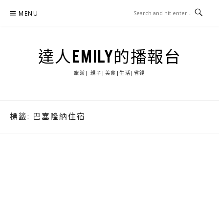
Skip
MENU
to
content
達人EMILY的播報台
旅遊| 親子|美食|生活|省錢
標籤:
巴塞隆納住宿