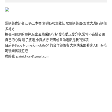
當過美食記者,出過二本書,寫遍各報章雜誌 居住過美國/加拿大,旅行過很
多地方
擅長用最少的預算,玩出最精采的行程 愛吃愛玩愛分享,常常不吝惜公開
自己的心得 親子旅遊,小資旅行,跟團或自助遊都是我的強項
目前是Baby Home和mobile01的合作部落客 大家快來跟著達人Emily吃
喝玩樂省錢遊吧!
聯絡我: painichun@gmail.com