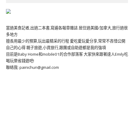
當過美食記者,出過二本書,寫遍各報章雜誌 居住過美國/加拿大,旅行過很
多地方
擅長用最少的預算,玩出最精采的行程 愛吃愛玩愛分享,常常不吝惜公開
自己的心得 親子旅遊,小資旅行,跟團或自助遊都是我的強項
目前是Baby Home和mobile01的合作部落客 大家快來跟著達人Emily吃
喝玩樂省錢遊吧!
聯絡我: painichun@gmail.com