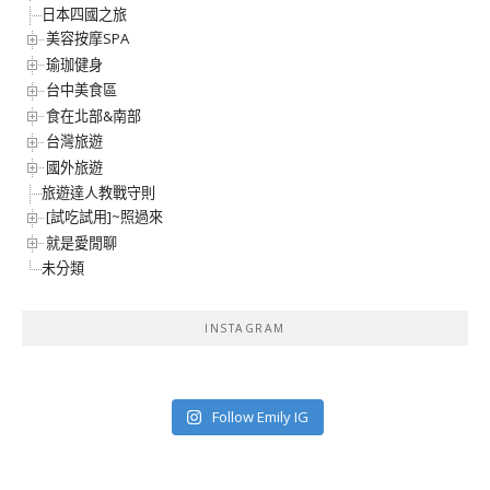
日本四國之旅
美容按摩SPA
瑜珈健身
台中美食區
食在北部&南部
台灣旅遊
國外旅遊
旅遊達人教戰守則
[試吃試用]~照過來
就是愛閒聊
未分類
INSTAGRAM
Follow Emily IG