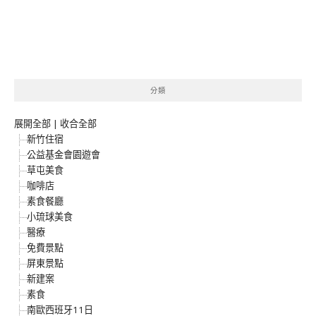
分類
展開全部
|
收合全部
新竹住宿
公益基金會園遊會
草屯美食
咖啡店
素食餐廳
小琉球美食
醫療
免費景點
屏東景點
新建案
素食
南歐西班牙11日