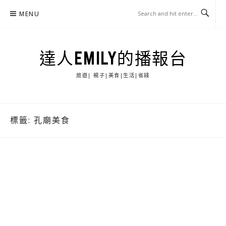
Skip
MENU
to
content
達人EMILY的播報台
旅遊| 親子|美食|生活|省錢
標籤:
孔廟美食