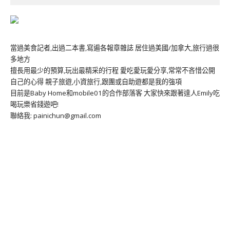
當過美食記者,出過二本書,寫遍各報章雜誌 居住過美國/加拿大,旅行過很
多地方
擅長用最少的預算,玩出最精采的行程 愛吃愛玩愛分享,常常不吝惜公開
自己的心得 親子旅遊,小資旅行,跟團或自助遊都是我的強項
目前是Baby Home和mobile01的合作部落客 大家快來跟著達人Emily吃
喝玩樂省錢遊吧!
聯絡我: painichun@gmail.com