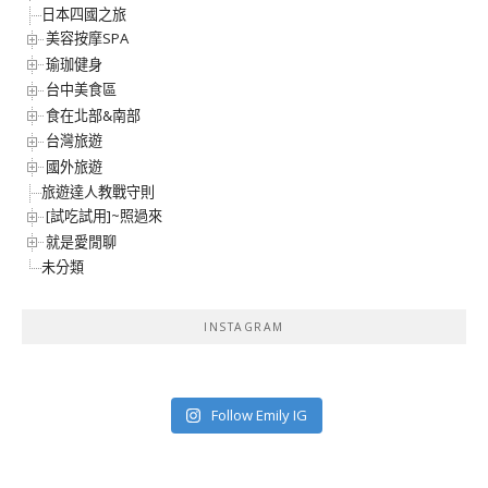
日本四國之旅
美容按摩SPA
瑜珈健身
台中美食區
食在北部&南部
台灣旅遊
國外旅遊
旅遊達人教戰守則
[試吃試用]~照過來
就是愛閒聊
未分類
INSTAGRAM
Follow Emily IG