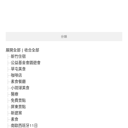
分類
展開全部
|
收合全部
新竹住宿
公益基金會園遊會
草屯美食
咖啡店
素食餐廳
小琉球美食
醫療
免費景點
屏東景點
新建案
素食
南歐西班牙11日