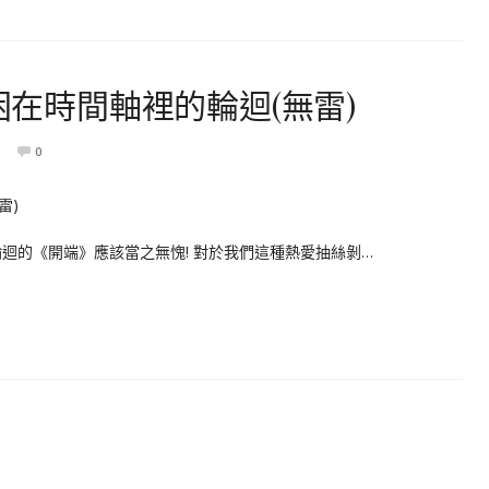
,困在時間軸裡的輪迴(無雷)
0
輪迴的《開端》應該當之無愧! 對於我們這種熱愛抽絲剝…