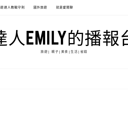
旅遊達人教戰守則
國外旅遊
就是愛閒聊
達人EMILY的播報
旅遊| 親子|美食|生活|省錢