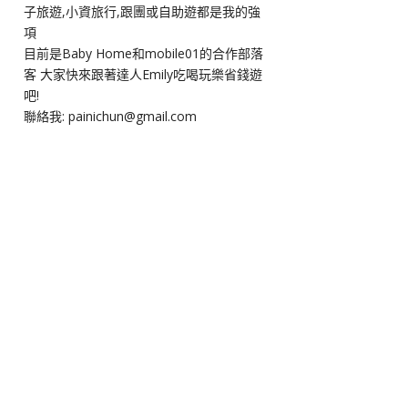
子旅遊,小資旅行,跟團或自助遊都是我的強
項
目前是Baby Home和mobile01的合作部落
客 大家快來跟著達人Emily吃喝玩樂省錢遊
吧!
聯絡我: painichun@gmail.com