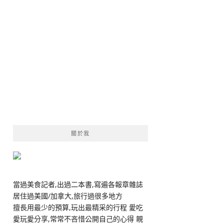
關於我
當過美食記者,出過二本書,寫遍各報章雜誌
居住過美國/加拿大,旅行過很多地方
擅長用最少的預算,玩出最精采的行程 愛吃
愛玩愛分享,常常不吝惜公開自己的心得 親