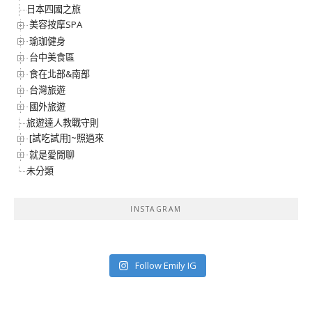
日本四國之旅
美容按摩SPA
瑜珈健身
台中美食區
食在北部&南部
台灣旅遊
國外旅遊
旅遊達人教戰守則
[試吃試用]~照過來
就是愛閒聊
未分類
INSTAGRAM
Follow Emily IG