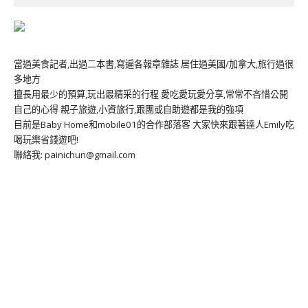
當過美食記者,出過二本書,寫遍各報章雜誌 居住過美國/加拿大,旅行過很
多地方
擅長用最少的預算,玩出最精采的行程 愛吃愛玩愛分享,常常不吝惜公開
自己的心得 親子旅遊,小資旅行,跟團或自助遊都是我的強項
目前是Baby Home和mobile01的合作部落客 大家快來跟著達人Emily吃
喝玩樂省錢遊吧!
聯絡我: painichun@gmail.com