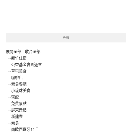
分類
展開全部
|
收合全部
新竹住宿
公益基金會園遊會
草屯美食
咖啡店
素食餐廳
小琉球美食
醫療
免費景點
屏東景點
新建案
素食
南歐西班牙11日