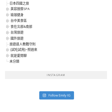
日本四國之旅
美容按摩SPA
瑜珈健身
台中美食區
食在北部&南部
台灣旅遊
國外旅遊
旅遊達人教戰守則
[試吃試用]~照過來
就是愛閒聊
未分類
INSTAGRAM
Follow Emily IG