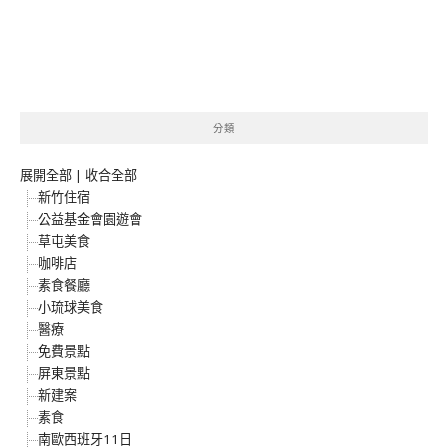
分類
展開全部
|
收合全部
新竹住宿
公益基金會園遊會
草屯美食
咖啡店
素食餐廳
小琉球美食
醫療
免費景點
屏東景點
新建案
素食
南歐西班牙11日