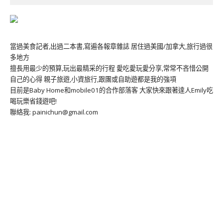
當過美食記者,出過二本書,寫遍各報章雜誌 居住過美國/加拿大,旅行過很
多地方
擅長用最少的預算,玩出最精采的行程 愛吃愛玩愛分享,常常不吝惜公開
自己的心得 親子旅遊,小資旅行,跟團或自助遊都是我的強項
目前是Baby Home和mobile01的合作部落客 大家快來跟著達人Emily吃
喝玩樂省錢遊吧!
聯絡我: painichun@gmail.com