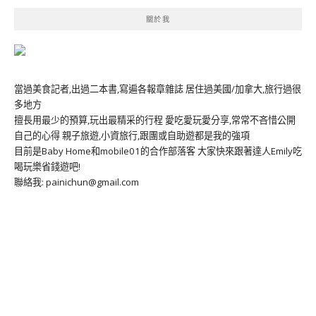
關於我
當過美食記者,出過二本書,寫遍各報章雜誌 居住過美國/加拿大,旅行過很
多地方
擅長用最少的預算,玩出最精采的行程 愛吃愛玩愛分享,常常不吝惜公開
自己的心得 親子旅遊,小資旅行,跟團或自助遊都是我的強項
目前是Baby Home和mobile01的合作部落客 大家快來跟著達人Emily吃
喝玩樂省錢遊吧!
聯絡我: painichun@gmail.com