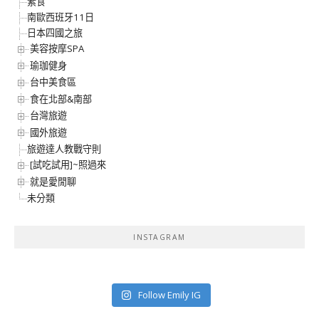
素食
南歐西班牙11日
日本四國之旅
美容按摩SPA
瑜珈健身
台中美食區
食在北部&南部
台灣旅遊
國外旅遊
旅遊達人教戰守則
[試吃試用]~照過來
就是愛閒聊
未分類
INSTAGRAM
Follow Emily IG