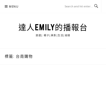
Skip
MENU
to
content
達人EMILY的播報台
旅遊| 親子|美食|生活|省錢
標籤:
台南購物