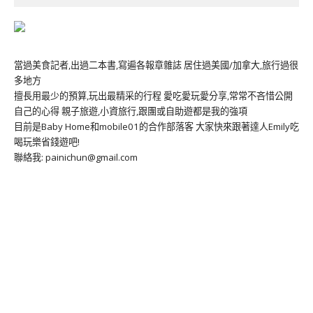
當過美食記者,出過二本書,寫遍各報章雜誌 居住過美國/加拿大,旅行過很
多地方
擅長用最少的預算,玩出最精采的行程 愛吃愛玩愛分享,常常不吝惜公開
自己的心得 親子旅遊,小資旅行,跟團或自助遊都是我的強項
目前是Baby Home和mobile01的合作部落客 大家快來跟著達人Emily吃
喝玩樂省錢遊吧!
聯絡我: painichun@gmail.com