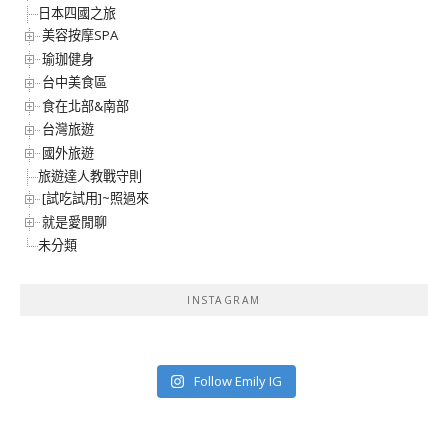
日本四國之旅
美容按摩SPA
瑜珈健身
台中美食區
食在北部&南部
台灣旅遊
國外旅遊
旅遊達人教戰守則
[試吃試用]~照過來
就是愛閒聊
未分類
INSTAGRAM
Follow Emily IG