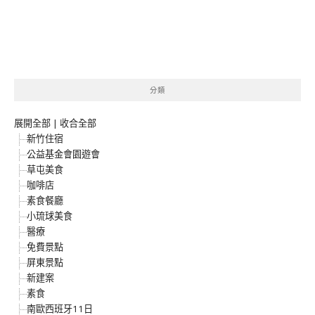
分類
展開全部
|
收合全部
新竹住宿
公益基金會園遊會
草屯美食
咖啡店
素食餐廳
小琉球美食
醫療
免費景點
屏東景點
新建案
素食
南歐西班牙11日