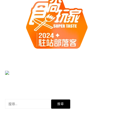
搜
尋
關