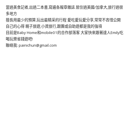
當過美食記者,出過二本書,寫遍各報章雜誌 居住過美國/加拿大,旅行過很
多地方
擅長用最少的預算,玩出最精采的行程 愛吃愛玩愛分享,常常不吝惜公開
自己的心得 親子旅遊,小資旅行,跟團或自助遊都是我的強項
目前是Baby Home和mobile01的合作部落客 大家快來跟著達人Emily吃
喝玩樂省錢遊吧!
聯絡我: painichun@gmail.com