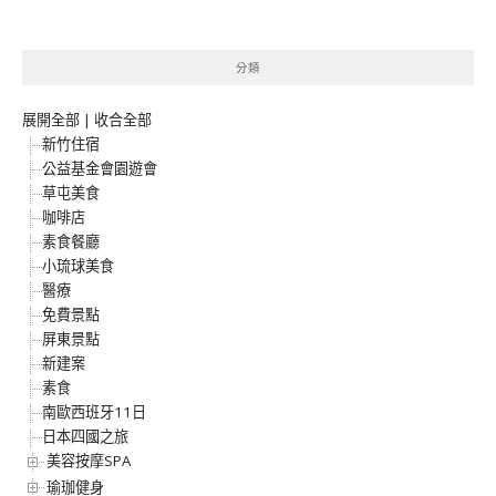
分類
展開全部
|
收合全部
新竹住宿
公益基金會園遊會
草屯美食
咖啡店
素食餐廳
小琉球美食
醫療
免費景點
屏東景點
新建案
素食
南歐西班牙11日
日本四國之旅
美容按摩SPA
瑜珈健身