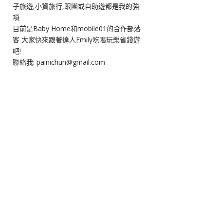
子旅遊,小資旅行,跟團或自助遊都是我的強
項
目前是Baby Home和mobile01的合作部落
客 大家快來跟著達人Emily吃喝玩樂省錢遊
吧!
聯絡我: painichun@gmail.com