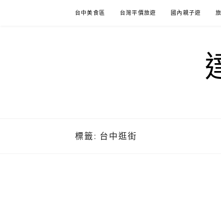
Skip
台中美食區
台灣平價旅遊
國內親子遊
to
content
標籤:
台中逛街