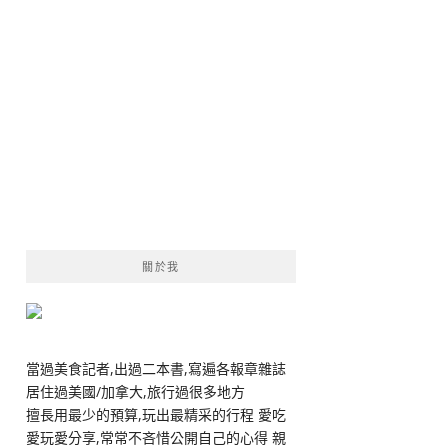
關於我
當過美食記者,出過二本書,寫遍各報章雜誌
居住過美國/加拿大,旅行過很多地方
擅長用最少的預算,玩出最精采的行程 愛吃
愛玩愛分享,常常不吝惜公開自己的心得 親