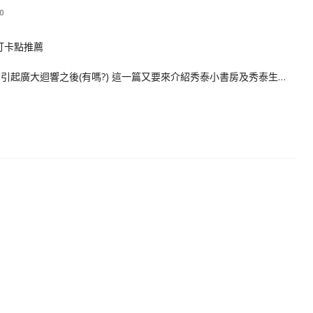
0
,引起廣大迴響之後(有嗎?) 這一篇又要來介紹秀泰小書房及秀泰生…