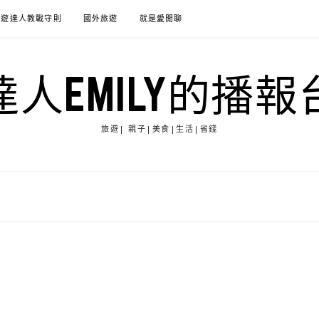
旅遊達人教戰守則
國外旅遊
就是愛閒聊
達人EMILY的播報
旅遊| 親子|美食|生活|省錢