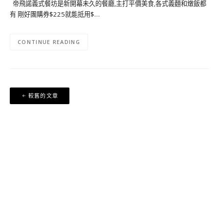
帝飛諾義式餐坊是新開幕未久的餐廳,主打平價美食,各式義麵和燉飯都
有 剛好團購券$225就能抵用$…
CONTINUE READING
文
較舊的文章
章
導
覽