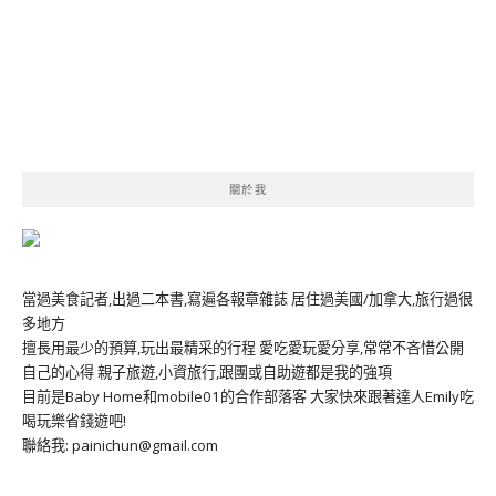
關於我
當過美食記者,出過二本書,寫遍各報章雜誌 居住過美國/加拿大,旅行過很
多地方
擅長用最少的預算,玩出最精采的行程 愛吃愛玩愛分享,常常不吝惜公開
自己的心得 親子旅遊,小資旅行,跟團或自助遊都是我的強項
目前是Baby Home和mobile01的合作部落客 大家快來跟著達人Emily吃
喝玩樂省錢遊吧!
聯絡我: painichun@gmail.com