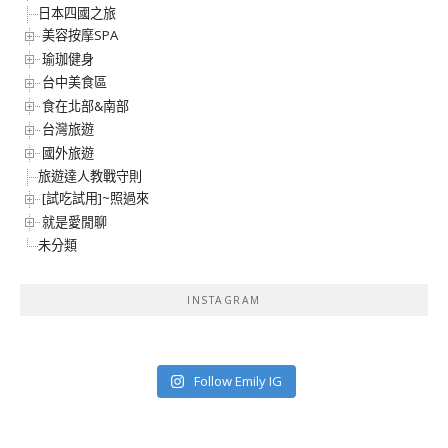
日本四國之旅
美容按摩SPA
瑜珈健身
台中美食區
食在北部&南部
台灣旅遊
國外旅遊
旅遊達人教戰守則
[試吃試用]~照過來
就是愛閒聊
未分類
INSTAGRAM
Follow Emily IG