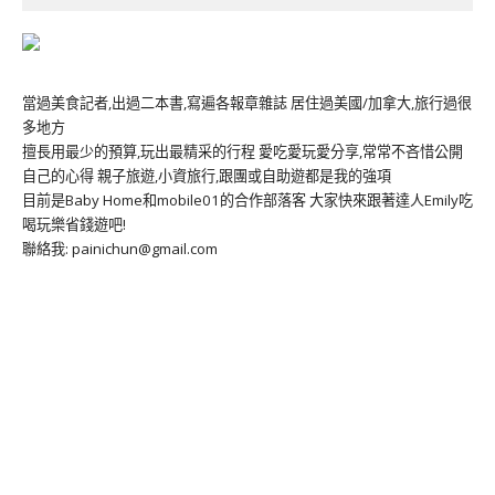
當過美食記者,出過二本書,寫遍各報章雜誌 居住過美國/加拿大,旅行過很
多地方
擅長用最少的預算,玩出最精采的行程 愛吃愛玩愛分享,常常不吝惜公開
自己的心得 親子旅遊,小資旅行,跟團或自助遊都是我的強項
目前是Baby Home和mobile01的合作部落客 大家快來跟著達人Emily吃
喝玩樂省錢遊吧!
聯絡我: painichun@gmail.com