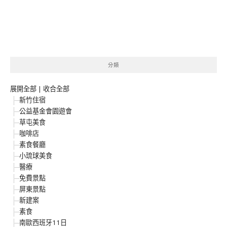
分類
展開全部
|
收合全部
新竹住宿
公益基金會園遊會
草屯美食
咖啡店
素食餐廳
小琉球美食
醫療
免費景點
屏東景點
新建案
素食
南歐西班牙11日