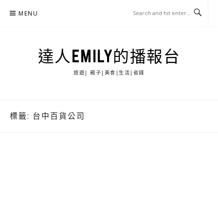
Skip
MENU
to
content
達人EMILY的播報台
旅遊| 親子|美食|生活|省錢
標籤:
台中百貨公司