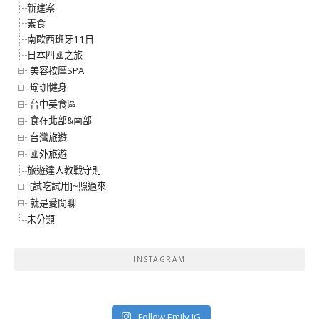
新建案
素食
南歐西班牙11日
日本四國之旅
美容按摩SPA
瑜珈健身
台中美食區
食在北部&南部
台灣旅遊
國外旅遊
旅遊達人教戰守則
[試吃試用]~照過來
就是愛閒聊
未分類
INSTAGRAM
Follow Emily IG