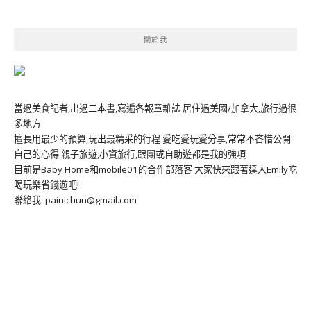
關於我
當過美食記者,出過二本書,寫遍各報章雜誌 居住過美國/加拿大,旅行過很
多地方
擅長用最少的預算,玩出最精采的行程 愛吃愛玩愛分享,常常不吝惜公開
自己的心得 親子旅遊,小資旅行,跟團或自助遊都是我的強項
目前是Baby Home和mobile01的合作部落客 大家快來跟著達人Emily吃
喝玩樂省錢遊吧!
聯絡我: painichun@gmail.com