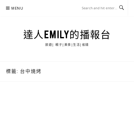
Skip
MENU
to
content
達人EMILY的播報台
旅遊| 親子|美食|生活|省錢
標籤:
台中燒烤