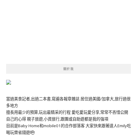
關於我
當過美食記者,出過二本書,寫遍各報章雜誌 居住過美國/加拿大,旅行過很
多地方
擅長用最少的預算,玩出最精采的行程 愛吃愛玩愛分享,常常不吝惜公開
自己的心得 親子旅遊,小資旅行,跟團或自助遊都是我的強項
目前是Baby Home和mobile01的合作部落客 大家快來跟著達人Emily吃
喝玩樂省錢遊吧!