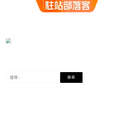
搜
尋
關
鍵
字: