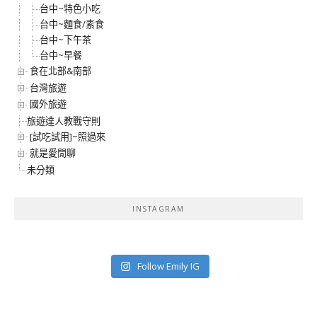
台中~特色小吃
台中~麵食/素食
台中~下午茶
台中~早餐
食在北部&南部
台灣旅遊
國外旅遊
旅遊達人教戰守則
[試吃試用]~照過來
就是愛閒聊
未分類
INSTAGRAM
Follow Emily IG