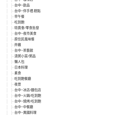
台中~飲品
台中~伴手禮.糕點
早午餐
吃到飽
特賣會/零食批發
台中~夜市美食
原住民風味餐
炸雞
台中~茶藝館
清粥小菜/粥品
懶人包
日本料理
素食
吃到飽餐廳
夜景
台中~冰店/麵包店
台中~火鍋/吃到飽
台中~燒烤/吃到飽
台中~中餐廳
台中~異國料理