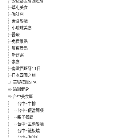
公益基金會園遊會
草屯美食
咖啡店
素食餐廳
小琉球美食
醫療
免費景點
屏東景點
新建案
素食
南歐西班牙11日
日本四國之旅
美容按摩SPA
瑜珈健身
台中美食區
台中~牛排
台中~便當簡餐
親子餐廳
台中~主題餐廳
台中~鐵板燒
台中~咖啡店