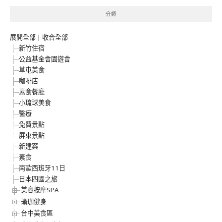
分類
展開全部
|
收合全部
新竹住宿
公益基金會園遊會
草屯美食
咖啡店
素食餐廳
小琉球美食
醫療
免費景點
屏東景點
新建案
素食
南歐西班牙11日
日本四國之旅
美容按摩SPA
瑜珈健身
台中美食區