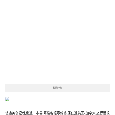
關於我
當過美食記者,出過二本書,寫遍各報章雜誌 居住過美國/加拿大,旅行過很