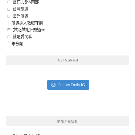
食在北部&南部
台灣旅遊
國外旅遊
旅遊達人教戰守則
[試吃試用]~照過來
就是愛閒聊
未分類
INSTAGRAM
Follow Emily IG
網站人氣統計