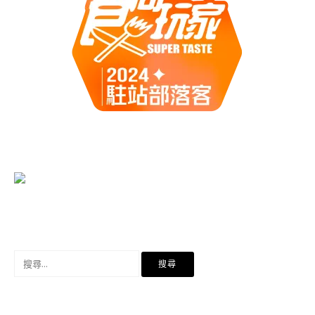
搜
尋
關
鍵