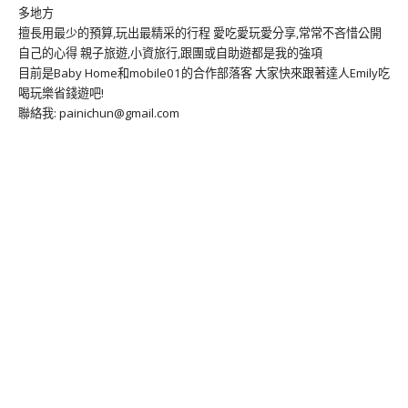
多地方
擅長用最少的預算,玩出最精采的行程 愛吃愛玩愛分享,常常不吝惜公開
自己的心得 親子旅遊,小資旅行,跟團或自助遊都是我的強項
目前是Baby Home和mobile01的合作部落客 大家快來跟著達人Emily吃
喝玩樂省錢遊吧!
聯絡我: painichun@gmail.com