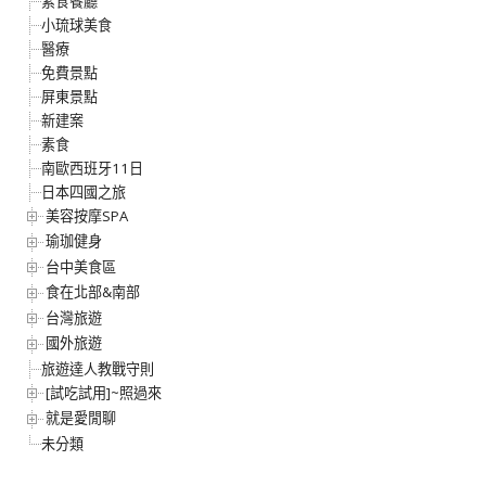
素食餐廳
小琉球美食
醫療
免費景點
屏東景點
新建案
素食
南歐西班牙11日
日本四國之旅
美容按摩SPA
瑜珈健身
台中美食區
食在北部&南部
台灣旅遊
國外旅遊
旅遊達人教戰守則
[試吃試用]~照過來
就是愛閒聊
未分類