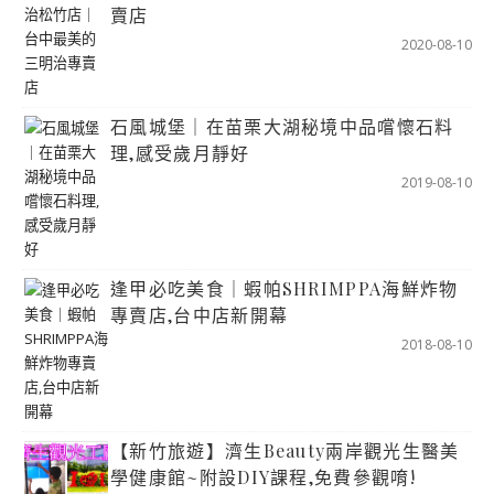
賣店
2020-08-10
石風城堡｜在苗栗大湖秘境中品嚐懷石料
理,感受歲月靜好
2019-08-10
逢甲必吃美食｜蝦帕SHRIMPPA海鮮炸物
專賣店,台中店新開幕
2018-08-10
【新竹旅遊】濟生Beauty兩岸觀光生醫美
學健康館~附設DIY課程,免費參觀唷!