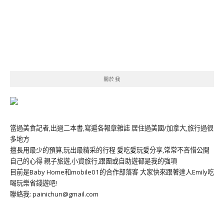
關於我
當過美食記者,出過二本書,寫遍各報章雜誌 居住過美國/加拿大,旅行過很
多地方
擅長用最少的預算,玩出最精采的行程 愛吃愛玩愛分享,常常不吝惜公開
自己的心得 親子旅遊,小資旅行,跟團或自助遊都是我的強項
目前是Baby Home和mobile01的合作部落客 大家快來跟著達人Emily吃
喝玩樂省錢遊吧!
聯絡我: painichun@gmail.com