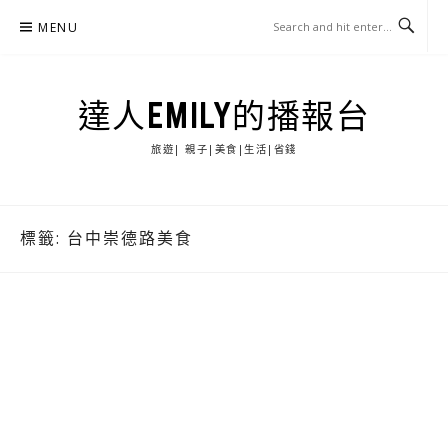
Skip
MENU
to
content
達人EMILY的播報台
旅遊| 親子|美食|生活|省錢
標籤:
台中崇德路美食