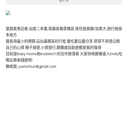
關於我
當過美食記者,出過二本書,寫遍各報章雜誌 居住過美國/加拿大,旅行過很
多地方
擅長用最少的預算,玩出最精采的行程 愛吃愛玩愛分享,常常不吝惜公開
自己的心得 親子旅遊,小資旅行,跟團或自助遊都是我的強項
目前是Baby Home和mobile01的合作部落客 大家快來跟著達人Emily吃
喝玩樂省錢遊吧!
聯絡我: painichun@gmail.com