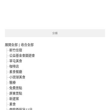
分類
展開全部
|
收合全部
新竹住宿
公益基金會園遊會
草屯美食
咖啡店
素食餐廳
小琉球美食
醫療
免費景點
屏東景點
新建案
素食
南歐西班牙11日