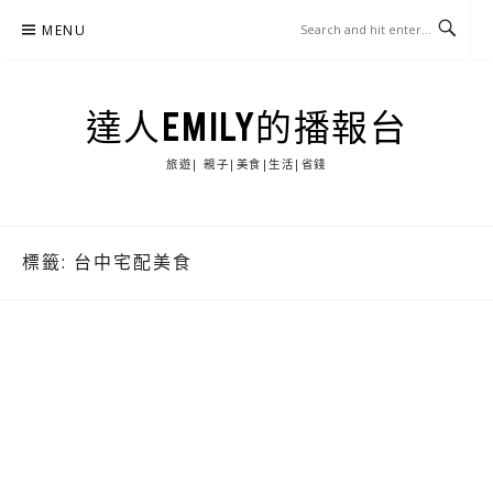
Skip
MENU
to
content
達人EMILY的播報台
旅遊| 親子|美食|生活|省錢
標籤:
台中宅配美食