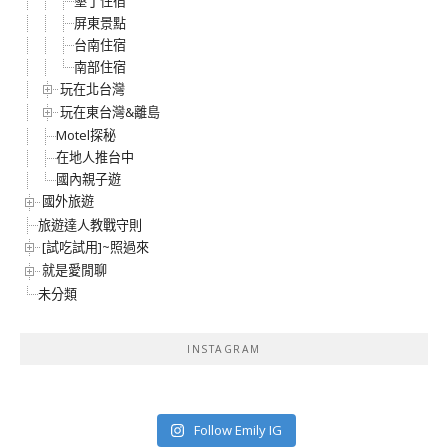
墾丁住宿
屏東景點
台南住宿
南部住宿
玩在北台灣
玩在東台灣&離島
Motel探秘
在地人推台中
國內親子遊
國外旅遊
旅遊達人教戰守則
[試吃試用]~照過來
就是愛閒聊
未分類
INSTAGRAM
Follow Emily IG