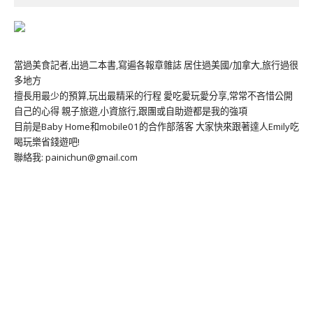
當過美食記者,出過二本書,寫遍各報章雜誌 居住過美國/加拿大,旅行過很
多地方
擅長用最少的預算,玩出最精采的行程 愛吃愛玩愛分享,常常不吝惜公開
自己的心得 親子旅遊,小資旅行,跟團或自助遊都是我的強項
目前是Baby Home和mobile01的合作部落客 大家快來跟著達人Emily吃
喝玩樂省錢遊吧!
聯絡我: painichun@gmail.com