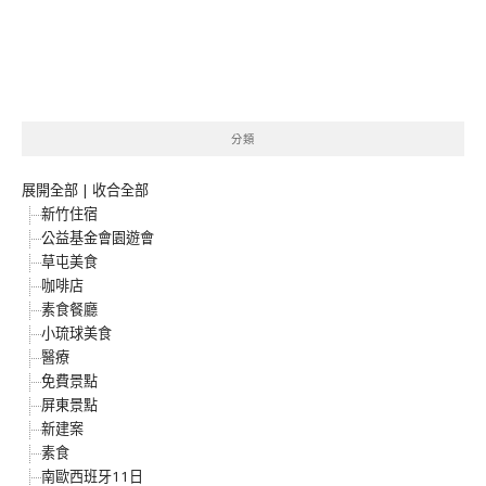
分類
展開全部
|
收合全部
新竹住宿
公益基金會園遊會
草屯美食
咖啡店
素食餐廳
小琉球美食
醫療
免費景點
屏東景點
新建案
素食
南歐西班牙11日