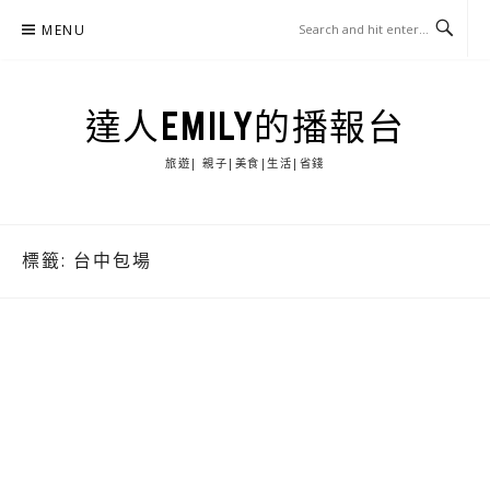
Skip
MENU
to
content
達人EMILY的播報台
旅遊| 親子|美食|生活|省錢
標籤:
台中包場