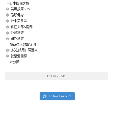
日本四國之旅
美容按摩SPA
瑜珈健身
台中美食區
食在北部&南部
台灣旅遊
國外旅遊
旅遊達人教戰守則
[試吃試用]~照過來
就是愛閒聊
未分類
INSTAGRAM
Follow Emily IG