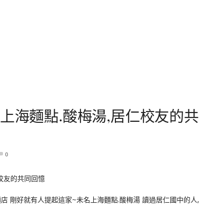
上海麵點.酸梅湯,居仁校友的共
0
店 剛好就有人提起這家~未名上海麵點.酸梅湯 讀過居仁國中的人,