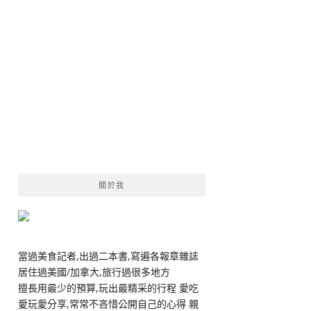
關於我
當過美食記者,出過二本書,寫遍各報章雜誌
居住過美國/加拿大,旅行過很多地方
擅長用最少的預算,玩出最精采的行程 愛吃
愛玩愛分享,常常不吝惜公開自己的心得 親