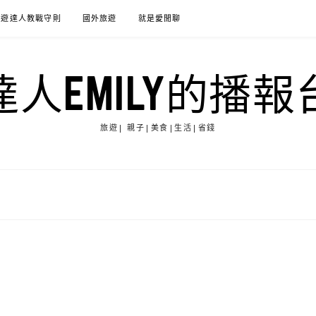
旅遊達人教戰守則
國外旅遊
就是愛閒聊
達人EMILY的播報
旅遊| 親子|美食|生活|省錢