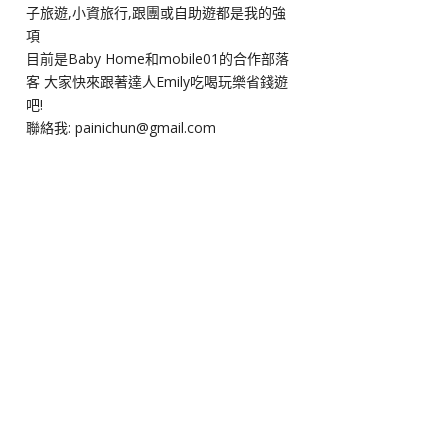
子旅遊,小資旅行,跟團或自助遊都是我的強
項
目前是Baby Home和mobile01的合作部落
客 大家快來跟著達人Emily吃喝玩樂省錢遊
吧!
聯絡我: painichun@gmail.com