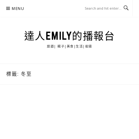
Skip
MENU
to
content
達人EMILY的播報台
旅遊| 親子|美食|生活|省錢
標籤:
冬至