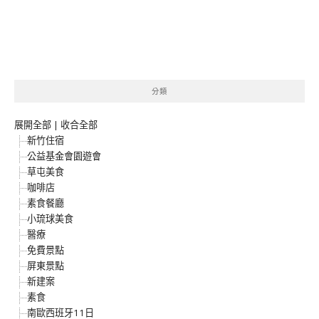
分類
展開全部
|
收合全部
新竹住宿
公益基金會園遊會
草屯美食
咖啡店
素食餐廳
小琉球美食
醫療
免費景點
屏東景點
新建案
素食
南歐西班牙11日