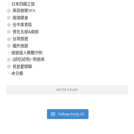
日本四國之旅
美容按摩SPA
瑜珈健身
台中美食區
食在北部&南部
台灣旅遊
國外旅遊
旅遊達人教戰守則
[試吃試用]~照過來
就是愛閒聊
未分類
INSTAGRAM
Follow Emily IG