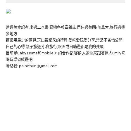
當過美食記者,出過二本書,寫遍各報章雜誌 居住過美國/加拿大,旅行過很
多地方
擅長用最少的預算,玩出最精采的行程 愛吃愛玩愛分享,常常不吝惜公開
自己的心得 親子旅遊,小資旅行,跟團或自助遊都是我的強項
目前是Baby Home和mobile01的合作部落客 大家快來跟著達人Emily吃
喝玩樂省錢遊吧!
聯絡我: painichun@gmail.com