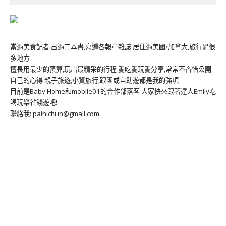
當過美食記者,出過二本書,寫遍各報章雜誌 居住過美國/加拿大,旅行過很
多地方
擅長用最少的預算,玩出最精采的行程 愛吃愛玩愛分享,常常不吝惜公開
自己的心得 親子旅遊,小資旅行,跟團或自助遊都是我的強項
目前是Baby Home和mobile01的合作部落客 大家快來跟著達人Emily吃
喝玩樂省錢遊吧!
聯絡我: painichun@gmail.com