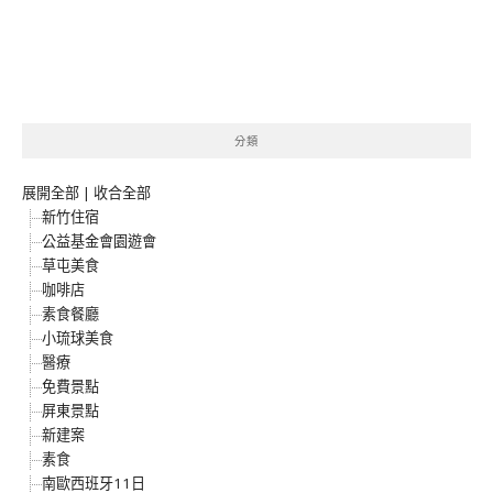
分類
展開全部
|
收合全部
新竹住宿
公益基金會園遊會
草屯美食
咖啡店
素食餐廳
小琉球美食
醫療
免費景點
屏東景點
新建案
素食
南歐西班牙11日