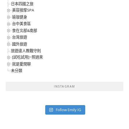
日本四國之旅
美容按摩SPA
瑜珈健身
台中美食區
食在北部&南部
台灣旅遊
國外旅遊
旅遊達人教戰守則
[試吃試用]~照過來
就是愛閒聊
未分類
INSTAGRAM
Follow Emily IG