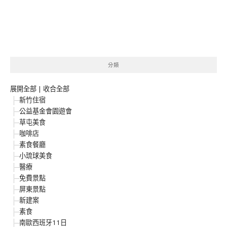
分類
展開全部
|
收合全部
新竹住宿
公益基金會園遊會
草屯美食
咖啡店
素食餐廳
小琉球美食
醫療
免費景點
屏東景點
新建案
素食
南歐西班牙11日