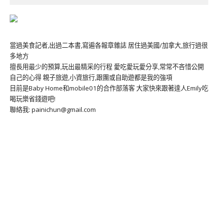
當過美食記者,出過二本書,寫遍各報章雜誌 居住過美國/加拿大,旅行過很
多地方
擅長用最少的預算,玩出最精采的行程 愛吃愛玩愛分享,常常不吝惜公開
自己的心得 親子旅遊,小資旅行,跟團或自助遊都是我的強項
目前是Baby Home和mobile01的合作部落客 大家快來跟著達人Emily吃
喝玩樂省錢遊吧!
聯絡我: painichun@gmail.com