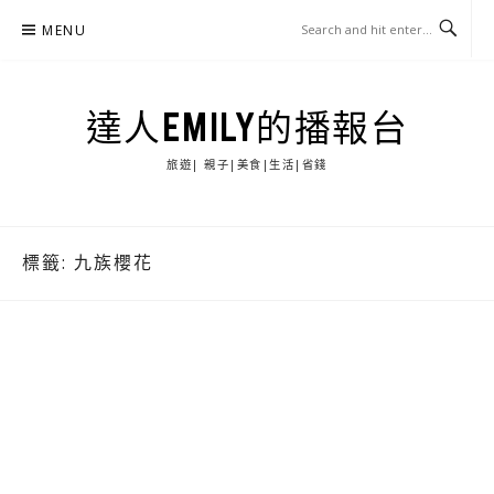
Skip
MENU
to
content
達人EMILY的播報台
旅遊| 親子|美食|生活|省錢
標籤:
九族櫻花