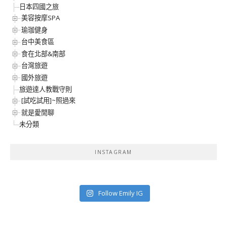
日本四國之旅
美容按摩SPA
瑜珈健身
台中美食區
食在北部&南部
台灣旅遊
國外旅遊
旅遊達人教戰守則
[試吃試用]~照過來
就是愛閒聊
未分類
INSTAGRAM
Follow Emily IG