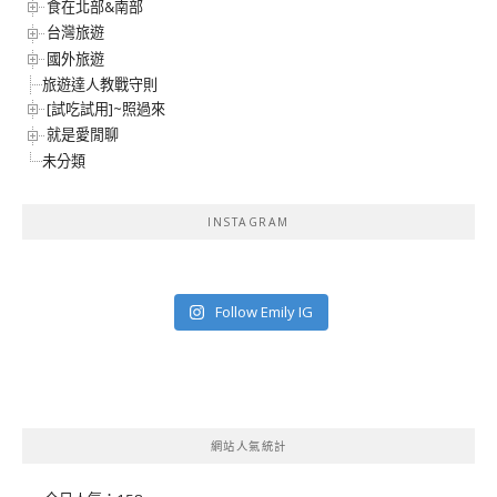
食在北部&南部
台灣旅遊
國外旅遊
旅遊達人教戰守則
[試吃試用]~照過來
就是愛閒聊
未分類
INSTAGRAM
Follow Emily IG
網站人氣統計