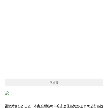
關於我
當過美食記者,出過二本書,寫遍各報章雜誌 居住過美國/加拿大,旅行過很