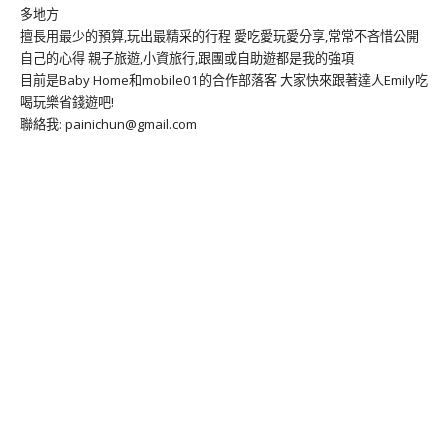
多地方
擅長用最少的預算,玩出最精采的行程 愛吃愛玩愛分享,常常不吝惜公開
自己的心得 親子旅遊,小資旅行,跟團或自助遊都是我的強項
目前是Baby Home和mobile01的合作部落客 大家快來跟著達人Emily吃
喝玩樂省錢遊吧!
聯絡我: painichun@gmail.com