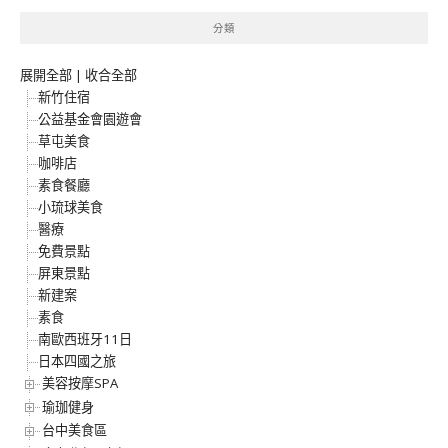
分類
展開全部
|
收合全部
新竹住宿
公益基金會園遊會
草屯美食
咖啡店
素食餐廳
小琉球美食
醫療
免費景點
屏東景點
新建案
素食
南歐西班牙11日
日本四國之旅
美容按摩SPA
瑜珈健身
台中美食區