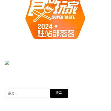
搜
尋
關
鍵