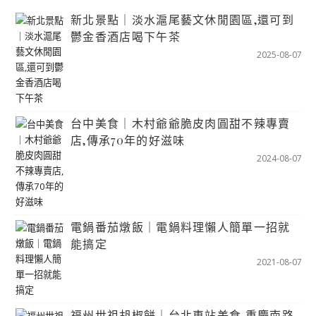
新北景點｜淡水滬尾藝文休閒園區,還可到
鬱金香酒店喝下午茶
2025-08-07
台中美食｜木村爺爺脆皮肉圓甜不辣專賣
店,傳承70年的好滋味
2024-08-07
電鍋番茄燉飯｜電鍋料理懶人簡單一招就
能搞定
2021-08-07
福州世祖胡椒餅｜台北車站美食,重慶南路