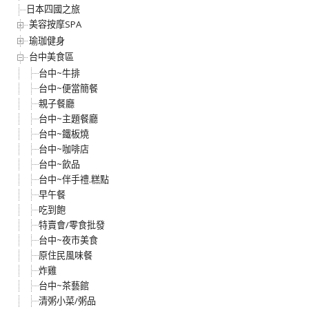
日本四國之旅
美容按摩SPA
瑜珈健身
台中美食區
台中~牛排
台中~便當簡餐
親子餐廳
台中~主題餐廳
台中~鐵板燒
台中~咖啡店
台中~飲品
台中~伴手禮.糕點
早午餐
吃到飽
特賣會/零食批發
台中~夜市美食
原住民風味餐
炸雞
台中~茶藝館
清粥小菜/粥品