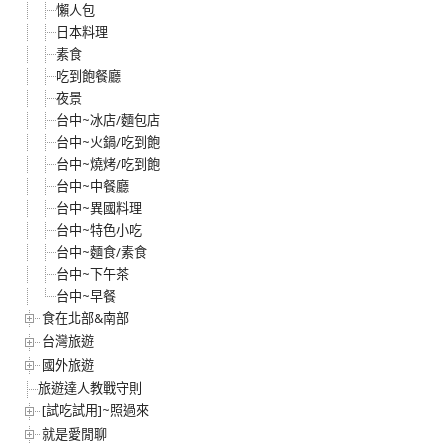
懶人包
日本料理
素食
吃到飽餐廳
夜景
台中~冰店/麵包店
台中~火鍋/吃到飽
台中~燒烤/吃到飽
台中~中餐廳
台中~異國料理
台中~特色小吃
台中~麵食/素食
台中~下午茶
台中~早餐
食在北部&南部
台灣旅遊
國外旅遊
旅遊達人教戰守則
[試吃試用]~照過來
就是愛閒聊