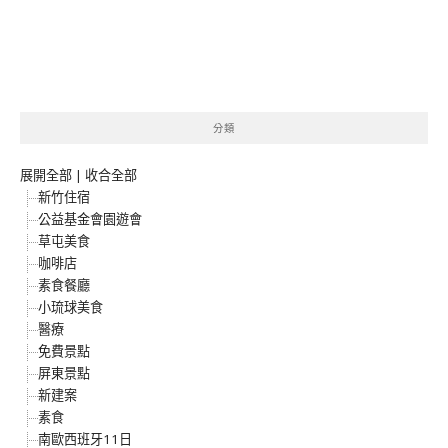
分類
展開全部
|
收合全部
新竹住宿
公益基金會園遊會
草屯美食
咖啡店
素食餐廳
小琉球美食
醫療
免費景點
屏東景點
新建案
素食
南歐西班牙11日