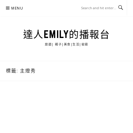
Skip
MENU
to
content
達人EMILY的播報台
旅遊| 親子|美食|生活|省錢
標籤:
主燈秀