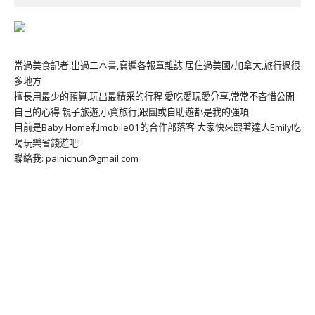
當過美食記者,出過二本書,寫遍各報章雜誌 居住過美國/加拿大,旅行過很
多地方
擅長用最少的預算,玩出最精采的行程 愛吃愛玩愛分享,常常不吝惜公開
自己的心得 親子旅遊,小資旅行,跟團或自助遊都是我的強項
目前是Baby Home和mobile01的合作部落客 大家快來跟著達人Emily吃
喝玩樂省錢遊吧!
聯絡我: painichun@gmail.com