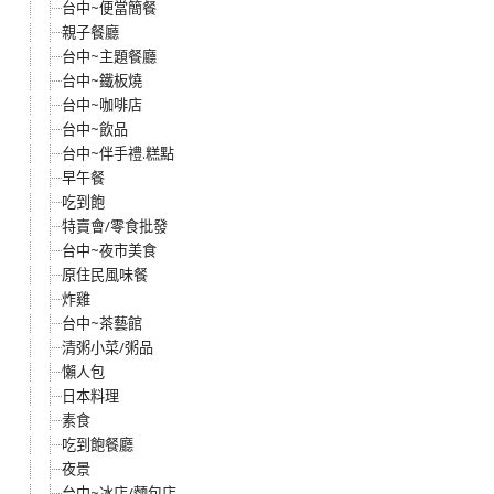
台中~便當簡餐
親子餐廳
台中~主題餐廳
台中~鐵板燒
台中~咖啡店
台中~飲品
台中~伴手禮.糕點
早午餐
吃到飽
特賣會/零食批發
台中~夜市美食
原住民風味餐
炸雞
台中~茶藝館
清粥小菜/粥品
懶人包
日本料理
素食
吃到飽餐廳
夜景
台中~冰店/麵包店