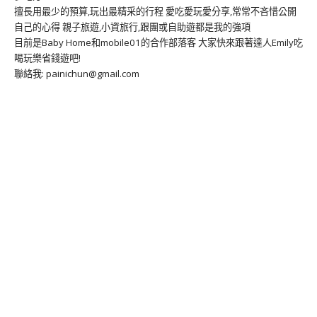
擅長用最少的預算,玩出最精采的行程 愛吃愛玩愛分享,常常不吝惜公開
自己的心得 親子旅遊,小資旅行,跟團或自助遊都是我的強項
目前是Baby Home和mobile01的合作部落客 大家快來跟著達人Emily吃
喝玩樂省錢遊吧!
聯絡我: painichun@gmail.com