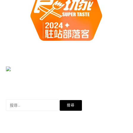
搜
尋
關
鍵
字: