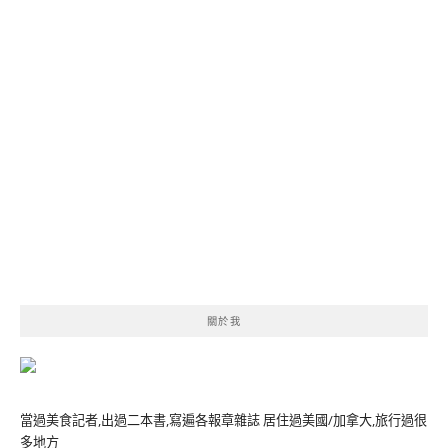
關於我
當過美食記者,出過二本書,寫遍各報章雜誌 居住過美國/加拿大,旅行過很
多地方