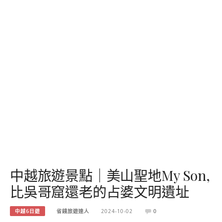
中越旅遊景點｜美山聖地My Son,
比吳哥窟還老的占婆文明遺址
中越6日遊
省錢旅遊達人
2024-10-02
0