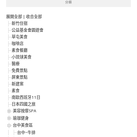
分類
展開全部
|
收合全部
新竹住宿
公益基金會園遊會
草屯美食
咖啡店
素食餐廳
小琉球美食
醫療
免費景點
屏東景點
新建案
素食
南歐西班牙11日
日本四國之旅
美容按摩SPA
瑜珈健身
台中美食區
台中~牛排