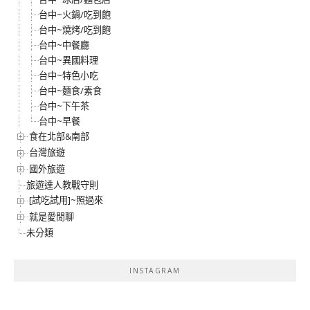
台中~火鍋/吃到飽
台中~燒烤/吃到飽
台中~中餐廳
台中~異國料理
台中~特色小吃
台中~麵食/素食
台中~下午茶
台中~早餐
食在北部&南部
台灣旅遊
國外旅遊
旅遊達人教戰守則
[試吃試用]~照過來
就是愛閒聊
未分類
INSTAGRAM