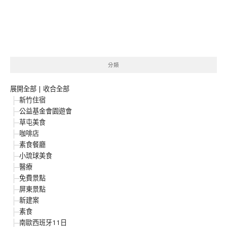
分類
展開全部
|
收合全部
新竹住宿
公益基金會園遊會
草屯美食
咖啡店
素食餐廳
小琉球美食
醫療
免費景點
屏東景點
新建案
素食
南歐西班牙11日