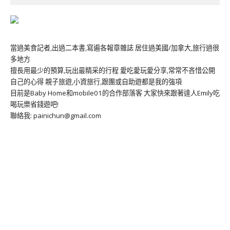
當過美食記者,出過二本書,寫遍各報章雜誌 居住過美國/加拿大,旅行過很
多地方
擅長用最少的預算,玩出最精采的行程 愛吃愛玩愛分享,常常不吝惜公開
自己的心得 親子旅遊,小資旅行,跟團或自助遊都是我的強項
目前是Baby Home和mobile01的合作部落客 大家快來跟著達人Emily吃
喝玩樂省錢遊吧!
聯絡我: painichun@gmail.com