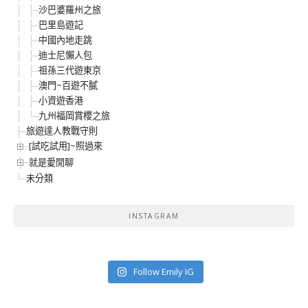
沙巴婆羅州之旅
巴里島遊記
中國內地走跳
迪士尼懶人包
祖孫三代遊東京
澳門~百遊不膩
小資遊香港
九州福岡賞櫻之旅
旅遊達人教戰守則
[試吃試用]~照過來
就是愛閒聊
未分類
INSTAGRAM
Follow Emily IG