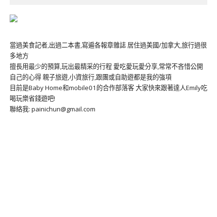
當過美食記者,出過二本書,寫遍各報章雜誌 居住過美國/加拿大,旅行過很
多地方
擅長用最少的預算,玩出最精采的行程 愛吃愛玩愛分享,常常不吝惜公開
自己的心得 親子旅遊,小資旅行,跟團或自助遊都是我的強項
目前是Baby Home和mobile01的合作部落客 大家快來跟著達人Emily吃
喝玩樂省錢遊吧!
聯絡我: painichun@gmail.com