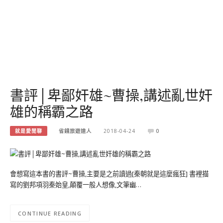
書評│卑鄙奸雄~曹操,講述亂世奸
雄的稱霸之路
就是愛閒聊
省錢旅遊達人
2018-04-24
0
會想寫這本書的書評~曹操,主要是之前讀過[秦朝就是這麼瘋狂] 書裡描
寫的劉邦項羽秦始皇,顛覆一般人想像,文筆幽…
CONTINUE READING