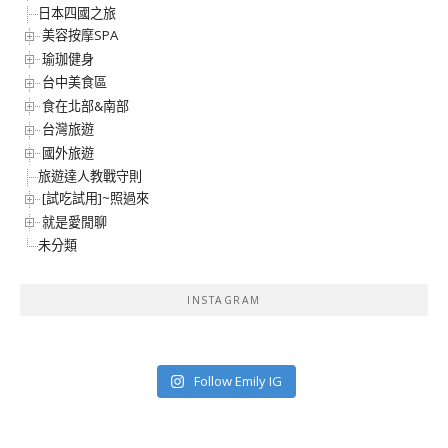
日本四國之旅
美容按摩SPA
瑜珈健身
台中美食區
食在北部&南部
台灣旅遊
國外旅遊
旅遊達人教戰守則
[試吃試用]~照過來
就是愛閒聊
未分類
INSTAGRAM
Follow Emily IG