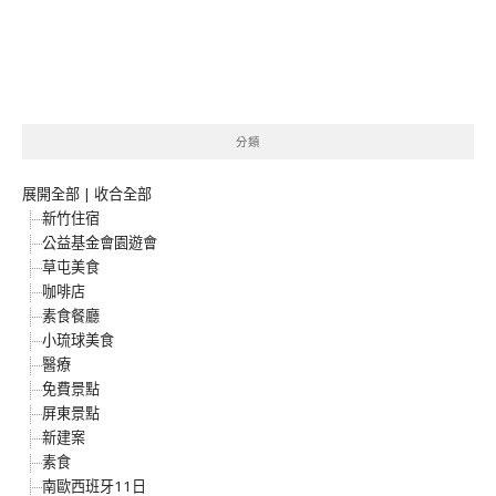
分類
展開全部
|
收合全部
新竹住宿
公益基金會園遊會
草屯美食
咖啡店
素食餐廳
小琉球美食
醫療
免費景點
屏東景點
新建案
素食
南歐西班牙11日