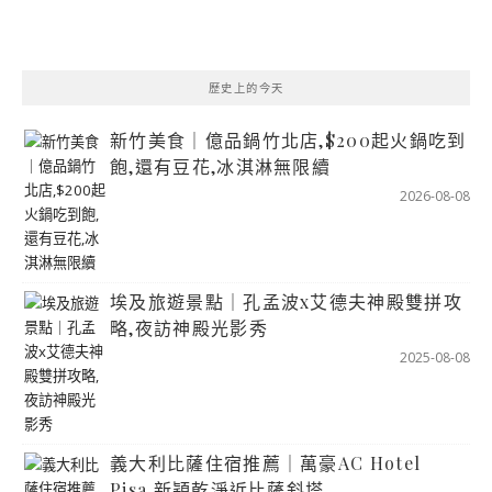
歷史上的今天
新竹美食｜億品鍋竹北店,$200起火鍋吃到
飽,還有豆花,冰淇淋無限續
2026-08-08
埃及旅遊景點｜孔孟波x艾德夫神殿雙拼攻
略,夜訪神殿光影秀
2025-08-08
義大利比薩住宿推薦｜萬豪AC Hotel
Pisa,新穎乾淨近比薩斜塔