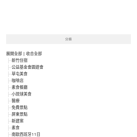
分類
展開全部
|
收合全部
新竹住宿
公益基金會園遊會
草屯美食
咖啡店
素食餐廳
小琉球美食
醫療
免費景點
屏東景點
新建案
素食
南歐西班牙11日