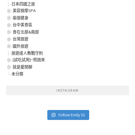
日本四國之旅
美容按摩SPA
瑜珈健身
台中美食區
食在北部&南部
台灣旅遊
國外旅遊
旅遊達人教戰守則
[試吃試用]~照過來
就是愛閒聊
未分類
INSTAGRAM
Follow Emily IG