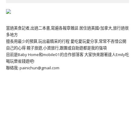
當過美食記者,出過二本書,寫遍各報章雜誌 居住過美國/加拿大,旅行過很
多地方
擅長用最少的預算,玩出最精采的行程 愛吃愛玩愛分享,常常不吝惜公開
自己的心得 親子旅遊,小資旅行,跟團或自助遊都是我的強項
目前是Baby Home和mobile01的合作部落客 大家快來跟著達人Emily吃
喝玩樂省錢遊吧!
聯絡我: painichun@gmail.com