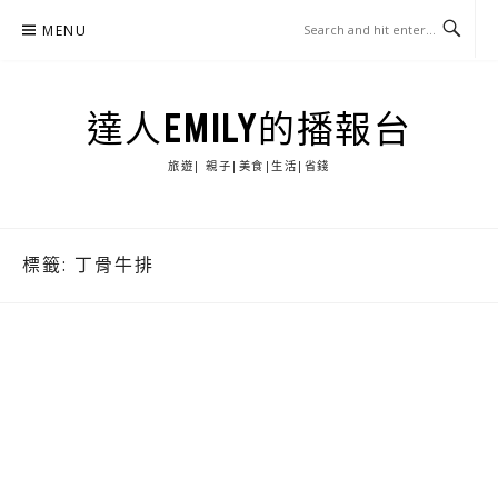
Skip
MENU
to
content
達人EMILY的播報台
旅遊| 親子|美食|生活|省錢
標籤:
丁骨牛排