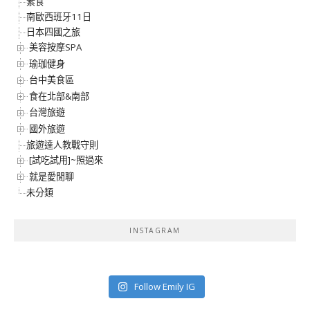
素食
南歐西班牙11日
日本四國之旅
美容按摩SPA
瑜珈健身
台中美食區
食在北部&南部
台灣旅遊
國外旅遊
旅遊達人教戰守則
[試吃試用]~照過來
就是愛閒聊
未分類
INSTAGRAM
Follow Emily IG