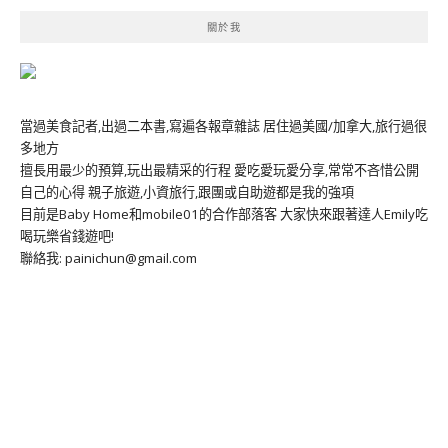
關於我
當過美食記者,出過二本書,寫遍各報章雜誌 居住過美國/加拿大,旅行過很
多地方
擅長用最少的預算,玩出最精采的行程 愛吃愛玩愛分享,常常不吝惜公開
自己的心得 親子旅遊,小資旅行,跟團或自助遊都是我的強項
目前是Baby Home和mobile01的合作部落客 大家快來跟著達人Emily吃
喝玩樂省錢遊吧!
聯絡我: painichun@gmail.com