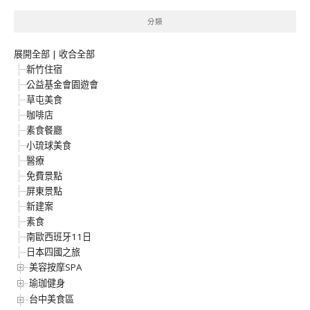
分類
展開全部
|
收合全部
新竹住宿
公益基金會園遊會
草屯美食
咖啡店
素食餐廳
小琉球美食
醫療
免費景點
屏東景點
新建案
素食
南歐西班牙11日
日本四國之旅
美容按摩SPA
瑜珈健身
台中美食區