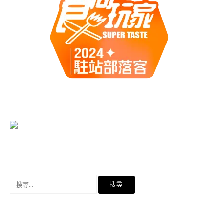
搜
尋
關
鍵