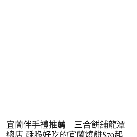
宜蘭伴手禮推薦｜三合餅舖龍潭
總店,酥脆好吃的宜蘭燒餅$79起