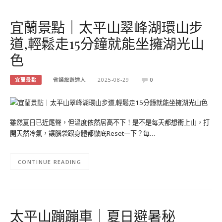
宜蘭景點｜太平山翠峰湖環山步
道,輕鬆走15分鐘就能坐擁湖光山
色
宜蘭景點
省錢旅遊達人
2025-08-29
0
雖然夏日已近尾聲，但溫度依然居高不下！是不是每天都想衝上山，打
開天然冷氣，讓腦袋跟身體都徹底Reset一下？每…
CONTINUE READING
太平山蹦蹦車｜夏日避暑秘