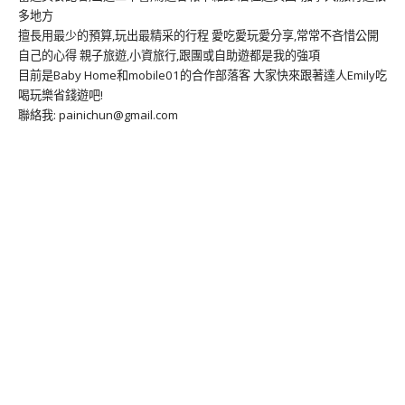
多地方
擅長用最少的預算,玩出最精采的行程 愛吃愛玩愛分享,常常不吝惜公開
自己的心得 親子旅遊,小資旅行,跟團或自助遊都是我的強項
目前是Baby Home和mobile01的合作部落客 大家快來跟著達人Emily吃
喝玩樂省錢遊吧!
聯絡我: painichun@gmail.com