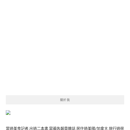
覽
關於我
當過美食記者,出過二本書,寫遍各報章雜誌 居住過美國/加拿大,旅行過很