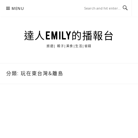
Skip
MENU
to
content
達人EMILY的播報台
旅遊| 親子|美食|生活|省錢
分類:
玩在東台灣&離島