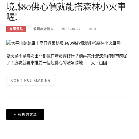
境,$80佛心價就能搭森林小火車
喔!
宜蘭景點
省錢旅遊達人
2025-08-27
0
夏天是不是每次出門都像在烤箱裡修行？別再當汗流浹背的都市肉咖
了！這次就要來推薦一個超佛心的避暑勝地——太平山國…
CONTINUE READING
文
較舊的文章
章
導