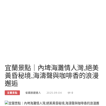
宜蘭景點｜內埤海灘情人灣,絕美
黃昏秘境,海濤聲與咖啡香的浪漫
邂逅
宜蘭景點
省錢旅遊達人
2025-09-04
0