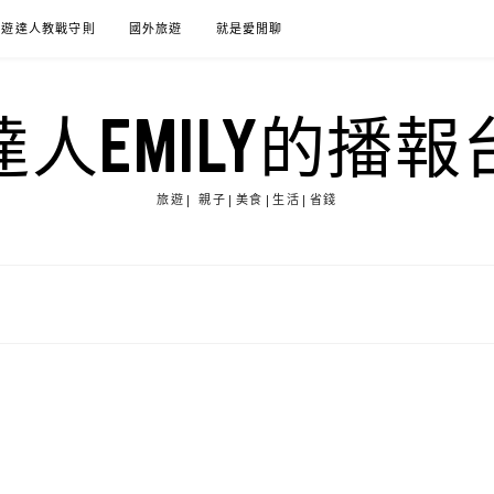
旅遊達人教戰守則
國外旅遊
就是愛閒聊
達人EMILY的播報
旅遊| 親子|美食|生活|省錢