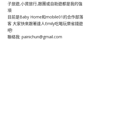
子旅遊,小資旅行,跟團或自助遊都是我的強
項
目前是Baby Home和mobile01的合作部落
客 大家快來跟著達人Emily吃喝玩樂省錢遊
吧!
聯絡我: painichun@gmail.com