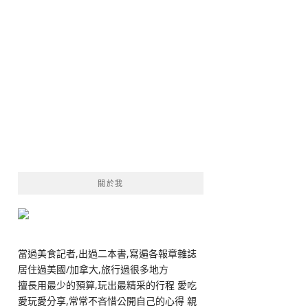
關於我
當過美食記者,出過二本書,寫遍各報章雜誌
居住過美國/加拿大,旅行過很多地方
擅長用最少的預算,玩出最精采的行程 愛吃
愛玩愛分享,常常不吝惜公開自己的心得 親