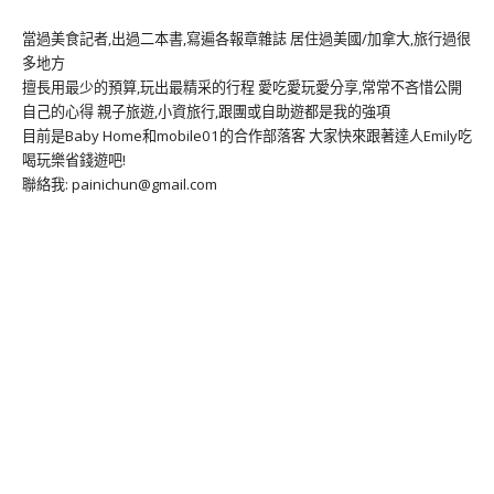
當過美食記者,出過二本書,寫遍各報章雜誌 居住過美國/加拿大,旅行過很
多地方
擅長用最少的預算,玩出最精采的行程 愛吃愛玩愛分享,常常不吝惜公開
自己的心得 親子旅遊,小資旅行,跟團或自助遊都是我的強項
目前是Baby Home和mobile01的合作部落客 大家快來跟著達人Emily吃
喝玩樂省錢遊吧!
聯絡我: painichun@gmail.com