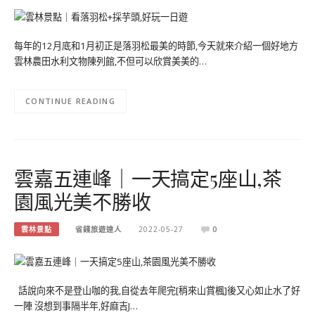
每年的12月底和1月初正是落羽松最美的時節,今天就來介紹一個好地方
雲林農田水利文物陳列館,不但可以欣賞美美的…
CONTINUE READING
雲嘉五連峰｜一天搞定5座山,茶
園風光美不勝收
雲林景點
省錢旅遊達人
2022-05-27
0
話說向來不是登山咖的我,自從去年爬完[稍來山賞楓]後又心如止水了好
一陣 沒想到事隔半年,好麻吉J…