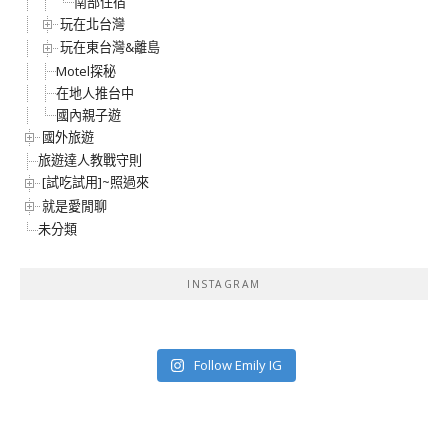
南部住宿
玩在北台灣
玩在東台灣&離島
Motel探秘
在地人推台中
國內親子遊
國外旅遊
旅遊達人教戰守則
[試吃試用]~照過來
就是愛閒聊
未分類
INSTAGRAM
Follow Emily IG