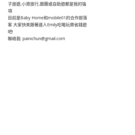
子旅遊,小資旅行,跟團或自助遊都是我的強
項
目前是Baby Home和mobile01的合作部落
客 大家快來跟著達人Emily吃喝玩樂省錢遊
吧!
聯絡我: painichun@gmail.com