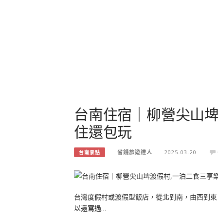
台南住宿｜柳營尖山埤
住還包玩
省錢旅遊達人
2025-03-20
台南景點
台灣度假村或渡假型飯店，從北到南，由西到東
以還寫過…