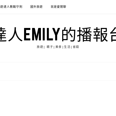
旅遊達人教戰守則
國外旅遊
就是愛閒聊
達人EMILY的播報
旅遊| 親子|美食|生活|省錢