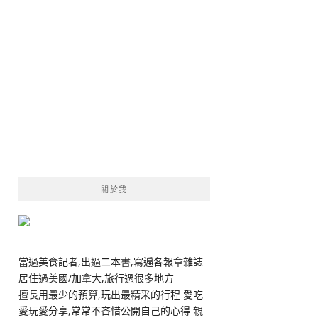
關於我
當過美食記者,出過二本書,寫遍各報章雜誌
居住過美國/加拿大,旅行過很多地方
擅長用最少的預算,玩出最精采的行程 愛吃
愛玩愛分享,常常不吝惜公開自己的心得 親