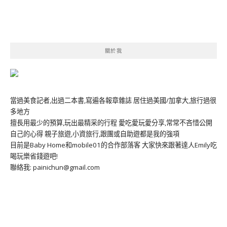
關於我
當過美食記者,出過二本書,寫遍各報章雜誌 居住過美國/加拿大,旅行過很
多地方
擅長用最少的預算,玩出最精采的行程 愛吃愛玩愛分享,常常不吝惜公開
自己的心得 親子旅遊,小資旅行,跟團或自助遊都是我的強項
目前是Baby Home和mobile01的合作部落客 大家快來跟著達人Emily吃
喝玩樂省錢遊吧!
聯絡我: painichun@gmail.com