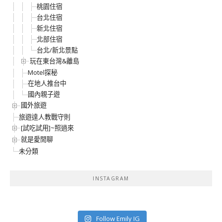
桃園住宿
台北住宿
新北住宿
北部住宿
台北/新北景點
玩在東台灣&離島
Motel探秘
在地人推台中
國內親子遊
國外旅遊
旅遊達人教戰守則
[試吃試用]~照過來
就是愛閒聊
未分類
INSTAGRAM
Follow Emily IG