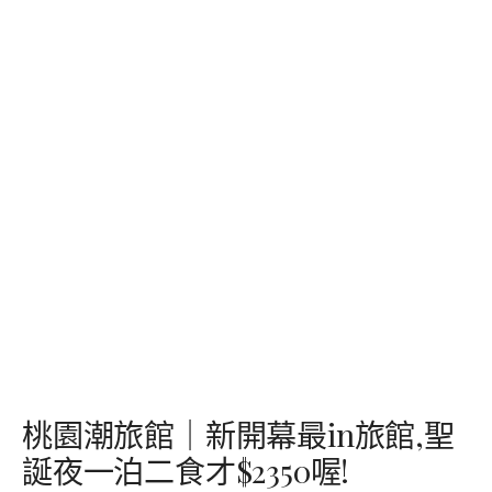
桃園潮旅館｜新開幕最in旅館,聖
誕夜一泊二食才$2350喔!