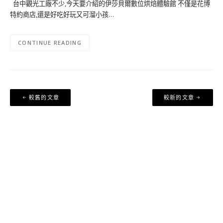
台中觀光工廠不少,今天要介紹的伊莎貝爾數位烘焙體驗館 不僅是花博
特約商店,還是好吃好玩又可溜小孩…
CONTINUE READING
文
較舊的文章
較新的文章
章
導
覽