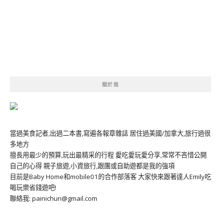
關於我
當過美食記者,出過二本書,寫遍各報章雜誌 居住過美國/加拿大,旅行過很
多地方
擅長用最少的預算,玩出最精采的行程 愛吃愛玩愛分享,常常不吝惜公開
自己的心得 親子旅遊,小資旅行,跟團或自助遊都是我的強項
目前是Baby Home和mobile01的合作部落客 大家快來跟著達人Emily吃
喝玩樂省錢遊吧!
聯絡我: painichun@gmail.com