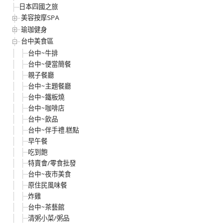
日本四國之旅
美容按摩SPA
瑜珈健身
台中美食區
台中~牛排
台中~便當簡餐
親子餐廳
台中~主題餐廳
台中~鐵板燒
台中~咖啡店
台中~飲品
台中~伴手禮.糕點
早午餐
吃到飽
特賣會/零食批發
台中~夜市美食
原住民風味餐
炸雞
台中~茶藝館
清粥小菜/粥品