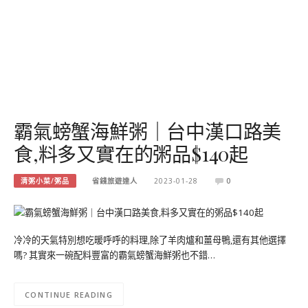
霸氣螃蟹海鮮粥｜台中漢口路美
食,料多又實在的粥品$140起
清粥小菜/粥品
省錢旅遊達人
2023-01-28
0
冷冷的天氣特別想吃暖呼呼的料理,除了羊肉爐和薑母鴨,還有其他選擇
嗎? 其實來一碗配料豐富的霸氣螃蟹海鮮粥也不錯…
CONTINUE READING