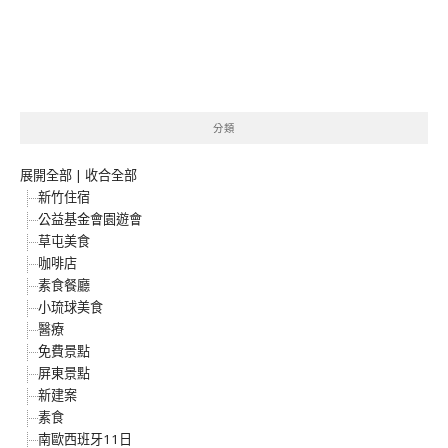
分類
展開全部
|
收合全部
新竹住宿
公益基金會園遊會
草屯美食
咖啡店
素食餐廳
小琉球美食
醫療
免費景點
屏東景點
新建案
素食
南歐西班牙11日