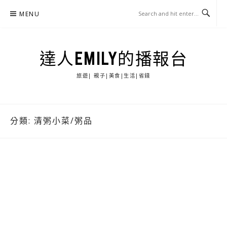
Skip
MENU
to
content
達人EMILY的播報台
旅遊| 親子|美食|生活|省錢
分類:
清粥小菜/粥品