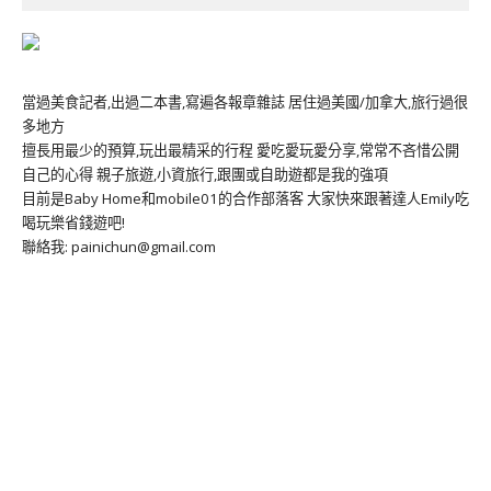
當過美食記者,出過二本書,寫遍各報章雜誌 居住過美國/加拿大,旅行過很
多地方
擅長用最少的預算,玩出最精采的行程 愛吃愛玩愛分享,常常不吝惜公開
自己的心得 親子旅遊,小資旅行,跟團或自助遊都是我的強項
目前是Baby Home和mobile01的合作部落客 大家快來跟著達人Emily吃
喝玩樂省錢遊吧!
聯絡我: painichun@gmail.com