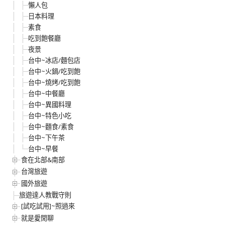
懶人包
日本料理
素食
吃到飽餐廳
夜景
台中~冰店/麵包店
台中~火鍋/吃到飽
台中~燒烤/吃到飽
台中~中餐廳
台中~異國料理
台中~特色小吃
台中~麵食/素食
台中~下午茶
台中~早餐
食在北部&南部
台灣旅遊
國外旅遊
旅遊達人教戰守則
[試吃試用]~照過來
就是愛閒聊