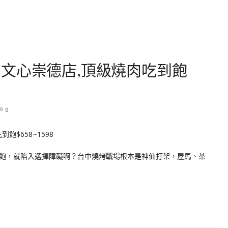
文心崇德店,頂級燒肉吃到飽
0
飽，就陷入選擇障礙啊？台中燒烤戰場根本是神仙打架，屋馬、茶