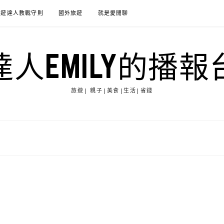
旅遊達人教戰守則
國外旅遊
就是愛閒聊
達人EMILY的播報
旅遊| 親子|美食|生活|省錢