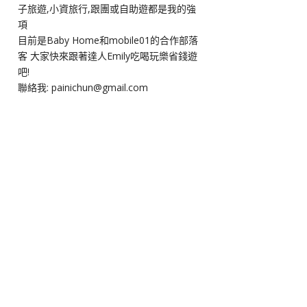
子旅遊,小資旅行,跟團或自助遊都是我的強
項
目前是Baby Home和mobile01的合作部落
客 大家快來跟著達人Emily吃喝玩樂省錢遊
吧!
聯絡我: painichun@gmail.com