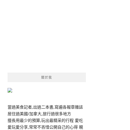
關於我
當過美食記者,出過二本書,寫遍各報章雜誌
居住過美國/加拿大,旅行過很多地方
擅長用最少的預算,玩出最精采的行程 愛吃
愛玩愛分享,常常不吝惜公開自己的心得 親