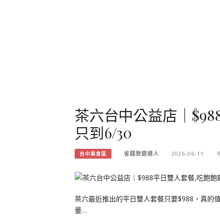
茶六台中公益店｜$98
只到6/30
省錢旅遊達人
2026-06-11
台中美食區
茶六最近推出的平日雙人套餐只要$988，真的
量…