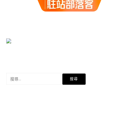
搜
尋
關
鍵
字: