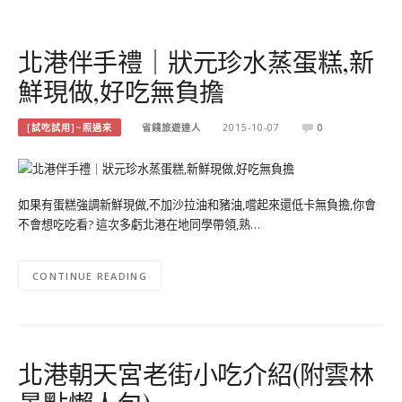
北港伴手禮｜狀元珍水蒸蛋糕,新
鮮現做,好吃無負擔
[試吃試用]~照過來
省錢旅遊達人
2015-10-07
0
如果有蛋糕強調新鮮現做,不加沙拉油和豬油,嚐起來還低卡無負擔,你會
不會想吃吃看? 這次多虧北港在地同學帶領,熟…
CONTINUE READING
北港朝天宮老街小吃介紹(附雲林