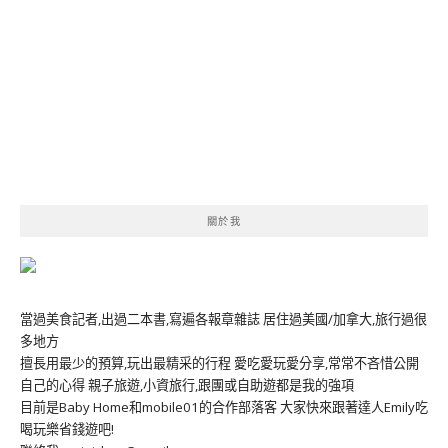
關於我
當過美食記者,出過二本書,寫遍各報章雜誌 居住過美國/加拿大,旅行過很
多地方
擅長用最少的預算,玩出最精采的行程 愛吃愛玩愛分享,常常不吝惜公開
自己的心得 親子旅遊,小資旅行,跟團或自助遊都是我的強項
目前是Baby Home和mobile01的合作部落客 大家快來跟著達人Emily吃
喝玩樂省錢遊吧!