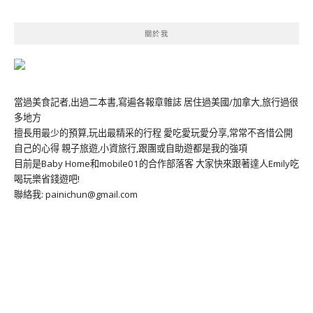
關於我
當過美食記者,出過二本書,寫遍各報章雜誌 居住過美國/加拿大,旅行過很
多地方
擅長用最少的預算,玩出最精采的行程 愛吃愛玩愛分享,常常不吝惜公開
自己的心得 親子旅遊,小資旅行,跟團或自助遊都是我的強項
目前是Baby Home和mobile01的合作部落客 大家快來跟著達人Emily吃
喝玩樂省錢遊吧!
聯絡我: painichun@gmail.com