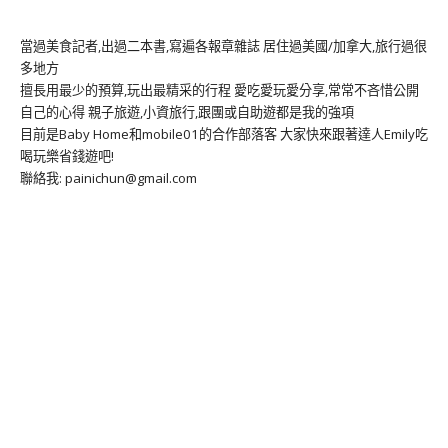
當過美食記者,出過二本書,寫遍各報章雜誌 居住過美國/加拿大,旅行過很
多地方
擅長用最少的預算,玩出最精采的行程 愛吃愛玩愛分享,常常不吝惜公開
自己的心得 親子旅遊,小資旅行,跟團或自助遊都是我的強項
目前是Baby Home和mobile01的合作部落客 大家快來跟著達人Emily吃
喝玩樂省錢遊吧!
聯絡我: painichun@gmail.com