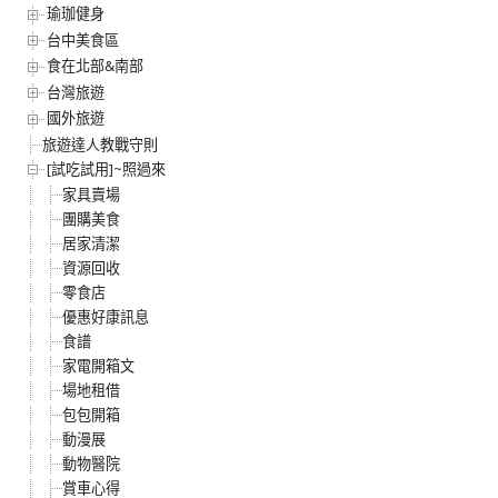
瑜珈健身
台中美食區
食在北部&南部
台灣旅遊
國外旅遊
旅遊達人教戰守則
[試吃試用]~照過來
家具賣場
團購美食
居家清潔
資源回收
零食店
優惠好康訊息
食譜
家電開箱文
場地租借
包包開箱
動漫展
動物醫院
賞車心得