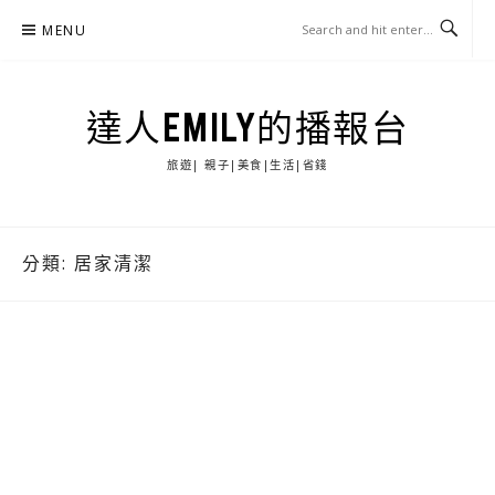
Skip
MENU
to
content
達人EMILY的播報台
旅遊| 親子|美食|生活|省錢
分類:
居家清潔