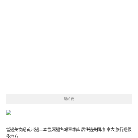
關於我
當過美食記者,出過二本書,寫遍各報章雜誌 居住過美國/加拿大,旅行過很
多地方