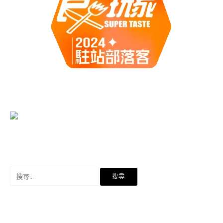
搜
尋
關
鍵
字: