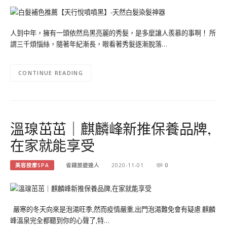
人到中年，擁有一頭依然烏黑亮麗的秀髮，是多麼讓人羨慕的事啊！ 所
謂三千煩惱絲，隨著年紀漸長，眼看著秀髮逐漸脫落…
CONTINUE READING
溫瑔茁茁｜麒麟峰新推保養品牌,
在家就能享受
美容按摩SPA
省錢旅遊達人
2020-11-01
0
嚴寒的冬天向來是泡湯旺季,然而疫情嚴重,出門泡湯難免會有疑慮 麒麟
峰溫泉完全都聽到你的心聲了,特…