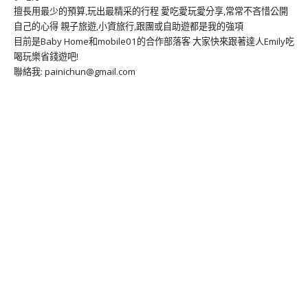
擅長用最少的預算,玩出最精采的行程 愛吃愛玩愛分享,常常不吝惜公開
自己的心得 親子旅遊,小資旅行,跟團或自助遊都是我的強項
目前是Baby Home和mobile01的合作部落客 大家快來跟著達人Emily吃
喝玩樂省錢遊吧!
聯絡我: painichun@gmail.com