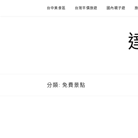
Skip
台中美食區
台灣平價旅遊
國內親子遊
to
content
分類:
免費景點