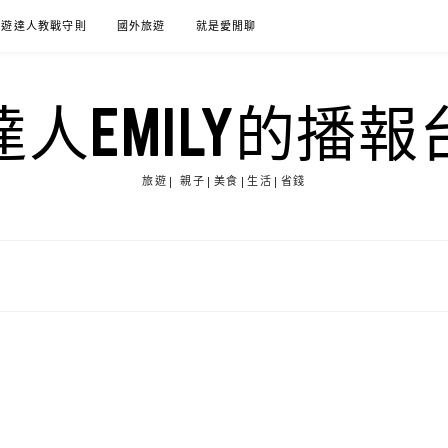
旅遊達人教戰守則
國外旅遊
就是愛閒聊
達人EMILY的播報
旅遊| 親子|美食|生活|省錢