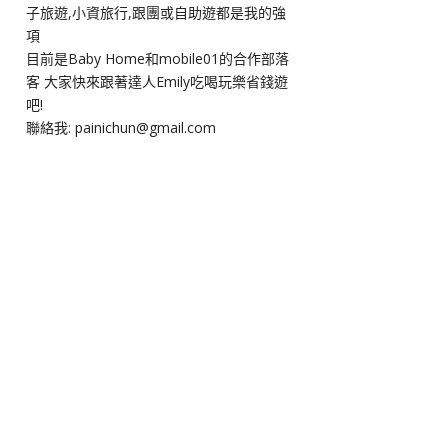
子旅遊,小資旅行,跟團或自助遊都是我的強
項
目前是Baby Home和mobile01的合作部落
客 大家快來跟著達人Emily吃喝玩樂省錢遊
吧!
聯絡我: painichun@gmail.com