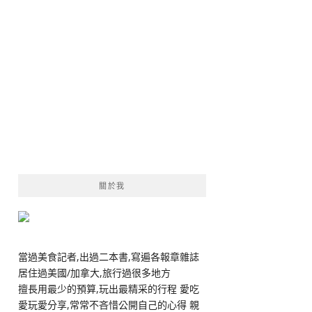
關於我
當過美食記者,出過二本書,寫遍各報章雜誌
居住過美國/加拿大,旅行過很多地方
擅長用最少的預算,玩出最精采的行程 愛吃
愛玩愛分享,常常不吝惜公開自己的心得 親