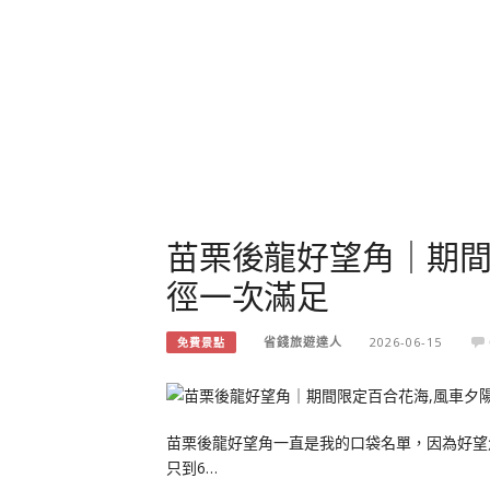
苗栗後龍好望角｜期間
徑一次滿足
省錢旅遊達人
2026-06-15
免費景點
苗栗後龍好望角一直是我的口袋名單，因為好望
只到6…